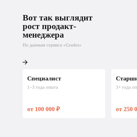
Вот так выглядит рост 
Вот так выглядит
разработчика
рост продакт-
менеджера
По данным «Хабр Карьеры»
По данным сервиса «Grades»
Специалист
Старши
1–3 года опыта
3+ года о
от 100 000 ₽
от 250 