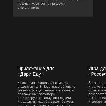
нефть», «Антон тут рядом»,
«Ночлежка»
Приложение для
Игра дл
«Дари Еду»
«Россе
Кросс-функциональная команда
Банк пред
студентов на IT-Песочнице обновила
игру, кото
систему фонда. Теперь всё в одном
об агротех
приложении: волонтёры
разработал
регистрируются, получают задачи
«Цифровая
и маршруты, зарабатывают бонусы,
и размести
а кураторы следят за прогрессом.