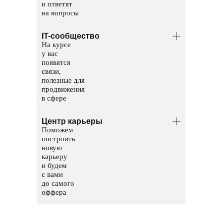
и ответят
на вопросы
Менторы — опытные разработчики.
IT-сообщество
Помогут разобраться в темах и
На курсе
проверят домашние задания.
у вас
Координаторы — команда заботы
появятся
о студентах. Решат организационные
связи,
вопросы, поддержат и помогут пройти
полезные для
обучение до конца.
продвижения
в сфере
Общий чат курса, чтобы общаться
Центр карьеры
с другими студентами
Поможем
Чат с ментором на платформе, чтобы
построить
прояснить непонятные темы и задания
новую
карьеру
Мероприятия и стажировки
и будем
с партнерами, чтобы наработать опыт
с вами
и показать свои скиллы работодателям
до самого
оффера
Соберем сильное резюме и расскажем,
где искать вакансии