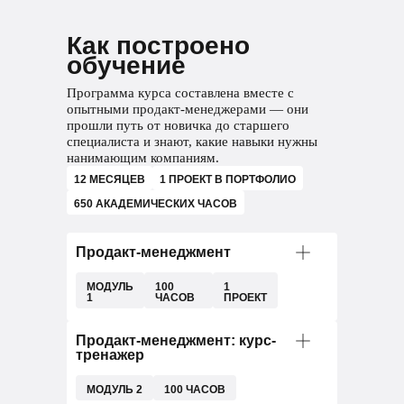
Как построено
обучение
Программа курса составлена вместе с
опытными продакт-менеджерами — они
прошли путь от новичка до старшего
специалиста и знают, какие навыки нужны
нанимающим компаниям.
12 МЕСЯЦЕВ
1 ПРОЕКТ В ПОРТФОЛИО
650 АКАДЕМИЧЕСКИХ ЧАСОВ
Продакт-менеджмент
МОДУЛЬ
100
1
1
ЧАСОВ
ПРОЕКТ
Выполните практическую работу: на
Продакт-менеджмент: курс-
тренажер
основе полученных данных соберете
MVP приложения для доставки еды
МОДУЛЬ 2
100 ЧАСОВ
что такое продукт и кто такой продакт