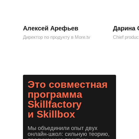
Алексей Арефьев
Дарина 
Директор по продукту в More.tv
Chief produc
Это совместная
программа
Skillfactory
и Skillbox
Мы объединили опыт двух
онлайн-школ: сильную теорию,