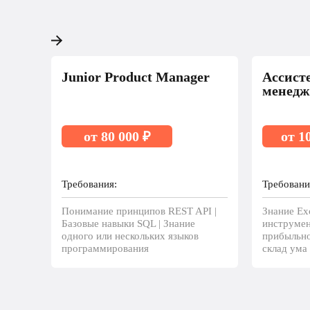
Junior Product Manager
Ассист
менедж
от 80 000 ₽
от 1
Требования:
Требовани
Понимание принципов REST API |
Знание Ex
Базовые навыки SQL | Знание
инструмен
одного или нескольких языков
прибыльно
программирования
склад ума