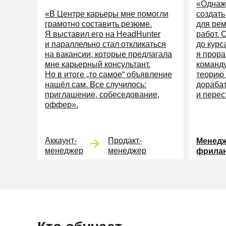
«Однаж
«В Центре карьеры мне помогли
создать
грамотно составить резюме.
для рем
Я выставил его на HeadHunter
работ. 
и параллельно стал откликаться
до курс
на вакансии, которые предлагала
я прора
мне карьерный консультант.
команду
Но в итоге „то самое“ объявление
теорию 
нашёл сам. Все случилось:
дораба
приглашение, собеседование,
и перес
оффер».
Аккаунт-
Продакт-
Менедж
менеджер
менеджер
фрила