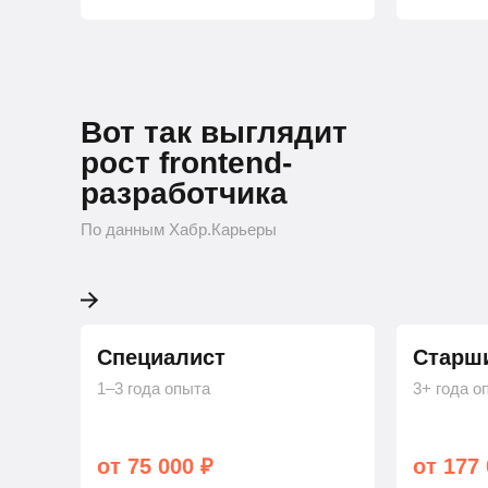
Вот так выглядит
рост frontend-
разработчика
По данным Хабр.Карьеры
Специалист
Старш
1–3 года опыта
3+ года о
от 75 000 ₽
от 177 