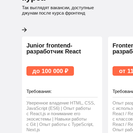
Так выглядят вакансии, доступные
джунам после курса фронтенд
Junior frontend-
Fronte
разработчик React
разраб
до 100 000 ₽
от 1
Требования:
Требован
Уверенное владение HTML, CSS,
Опыт раз
JavaScript (ES6) | Опыт работы
с исполь
с React.js и понимание его
React / R
экосистемы | Навыки работы
с классо
с Git | Опыт работы с TypeScript,
React / Re
Next.js
Опыт рабо