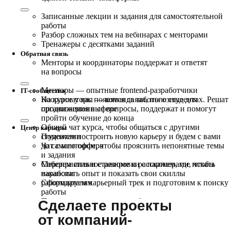
Записанные лекции и задания для самостоятельной
работы
Разбор сложных тем на вебинарах с менторами
Тренажеры с десятками заданий
Обратная связь
Менторы и координаторы поддержат и ответят
на вопросы
Менторы — опытные frontend-разработчики
IT-сообщество
Координаторы — команда заботы о студентах. Решат
На курсе у вас появятся связи, полезные для
организационные вопросы, поддержат и помогут
продвижения в сфере
пройти обучение до конца
Общий чат курса, чтобы общаться с другими
Центр карьеры
студентами
Поможем построить новую карьеру и будем с вами
Чат с ментором, чтобы прояснить непонятные темы
до самого оффера
и задания
Мероприятия и стажировки с партнерами, чтобы
Соберем сильное резюме и расскажем, где искать
наработать опыт и показать свои скиллы
вакансии
работодателям
Сформируем карьерный трек и подготовим к поиску
работы
Потренируем проходить собеседования
Сделаете проекты
Научим искать работу за рубежом
от компаний-