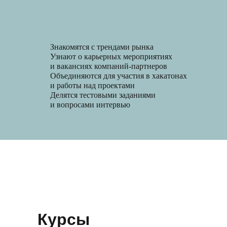
Знакомятся с трендами рынка
Узнают о карьерных мероприятиях
и вакансиях компаний-партнеров
Объединяются для участия в хакатонах
и работы над проектами
Делятся тестовыми заданиями
и вопросами интервью
Курсы