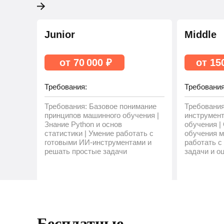
Junior
Middle
от 70 000 ₽
от 15
Требования:
Требования
Требования: Базовое понимание
Требования
принципов машинного обучения |
инструмен
Знание Python и основ
обучения |
статистики | Умение работать с
обучения м
готовыми ИИ-инструментами и
работать с
решать простые задачи
задачи и о
Бесплатные