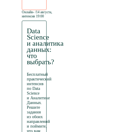
Онлайн-
/
14
августа
,
интенсив
19:00
Data
Science
и аналитика
данных:
что
выбрать?
Бесплатный
практический
интенсив
по Data
Science
и Аналитике
Данных.
Решите
задания
из обоих
направлений
и поймите,
что вам