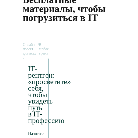
материалы, чтобы
погрузиться в IT
Онлайн-
/
В
проект
любое
для всех
время
IT-
рентген:
«просветите»
себя,
чтобы
увидеть
путь
в IT-
профессию
Начните