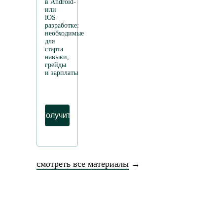
в Android-
или
iOS-
разработке:
необходимые
для
старта
навыки,
грейды
и зарплаты
Получить
смотреть все материалы
→