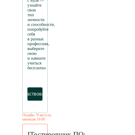
с нуля —
узнайте
свои
тип
личности
и способности,
попробуйте
себя
в разных
профессиях,
выберите
свою
и начните
учиться
бесплатно
Участвовать
Онлайн-
/
9
августа
,
интенсив
19:00
IТестировщик ПО: