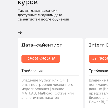
курса
Так выглядят вакансии,
доступные младшим дата-
сайентистам после обучения
Дата-сайентист
Intern 
200 000 ₽
от 10
Требования:
Требовани
Владение Python или C++ |
Владение P
опыт построения численного
понимание
моделирования | знание
данных (Ha
MATLAB, Mathcad, Octave или
представл
аналогичных пакетов
бизнес-ан
Power BI, T