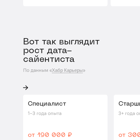
Вот так выглядит ро
Вот так выглядит
Python-разработчи
рост дата-
сайентиста
По данным «Хабр Карьеры»
По данным «
»
Хабр Карьеры
Специалист
Старш
1–3 года опыта
3+ года 
от 190 000 ₽
от 30