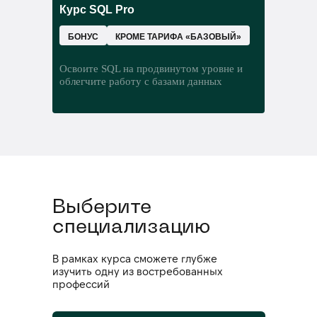
В этом модуле вместе с карьерным
Курс SQL Pro
что такое нейрон и нейронная сеть
консультантом вы:
как создать инфраструктуру для
БОНУС
КРОМЕ ТАРИФА «БАЗОВЫЙ»
моделей машинного обучения
Освоите SQL на продвинутом уровне и
облегчите работу с базами данных
Выберите
специализацию
В рамках курса сможете глубже
изучить одну из востребованных
профессий