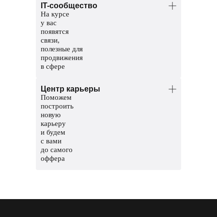
IT-сообщество
сайентисты. Помогут разобраться
На курсе
в темах и проверят домашние задания.
у вас
Координаторы — команда заботы
появятся
о студентах. Решат организационные
связи,
вопросы, поддержат и помогут пройти
полезные для
обучение до конца.
продвижения
в сфере
Общий чат курса, чтобы общаться
Центр карьеры
с другими студентами
Поможем
Чат с ментором на платформе, чтобы
построить
прояснить непонятные темы и задания
новую
карьеру
Мероприятия и стажировки
и будем
с партнерами, чтобы наработать опыт
с вами
и показать свои скиллы работодателям
до самого
оффера
Соберем сильное резюме и расскажем,
где искать вакансии
Сформируем карьерный трек
и подготовим к поиску работы