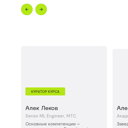
КУРАТОР КУРСА
Алек Леков
Але
Senior ML Engineer, МТС
Акад
Основные компетенции —
Заве