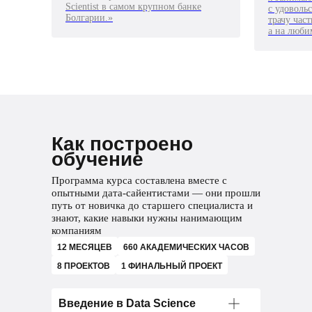
Scientist в самом крупном банке
с удоволь
Болгарии.»
трачу час
а на люби
Как построено
обучение
Программа курса составлена вместе с
опытными дата-сайентистами — они прошли
путь от новичка до старшего специалиста и
знают, какие навыки нужны нанимающим
компаниям
12 МЕСЯЦЕВ
660 АКАДЕМИЧЕСКИХ ЧАСОВ
8 ПРОЕКТОВ
1 ФИНАЛЬНЫЙ ПРОЕКТ
Введение в Data Science