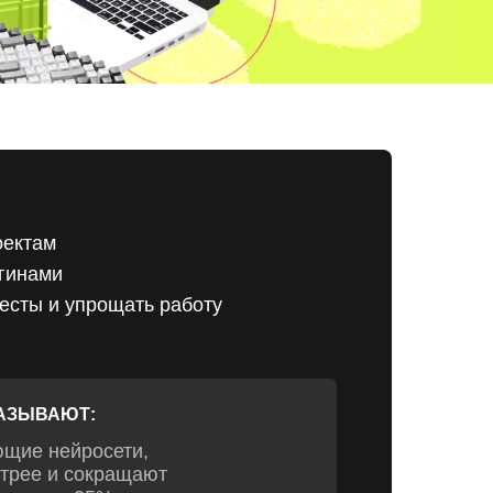
оектам
агинами
тесты и упрощать работу
АЗЫВАЮТ:
щие нейросети,
трее и сокращают