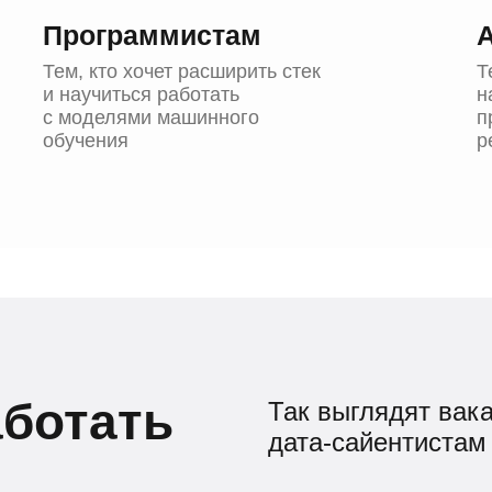
Программистам
Тем, кто хочет расширить стек
Т
и научиться работать
н
с моделями машинного
п
обучения
р
аботать
Так выглядят вак
дата-сайентистам