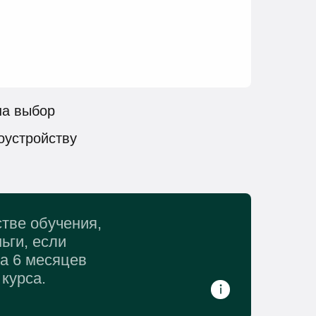
на выбор
оустройству
тве обучения,
ьги, если
за 6 месяцев
курса.