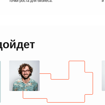
точки роста для бизнеса.
и
дойдет