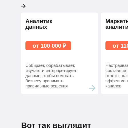
Аналитик
Маркет
данных
аналит
от 100 000 ₽
от 11
Собирает, обрабатывает,
Настраивае
изучает и интерпретирует
составляет
данные, чтобы помогать
отчеты, да
бизнесу принимать
эффективн
правильные решения
каналов
Вот так выглядит ро
Вот так выглядит