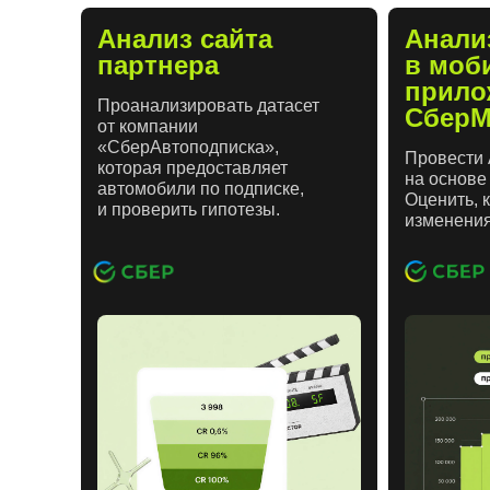
Анализ сайта
Анали
партнера
в моб
прило
Проанализировать датасет
СберМ
от компании
«СберАвтоподписка»,
Провести 
которая предоставляет
на основе
автомобили по подписке,
Оценить, 
и проверить гипотезы.
изменения