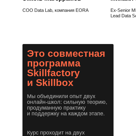
COO Data Lab, компания EORA
Ex-Senior ML
Lead Data Sc
Это совместная
программа
Skillfactory
и Skillbox
Мы объединили опыт двух
онлайн-школ: сильную теорию,
продуманную практику
и поддержку на каждом этапе.
Курс проходит на двух