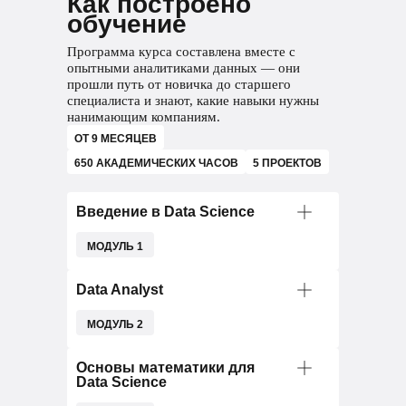
Как построено
обучение
Анализирует рекламные кампании
и оценивает их эффективность
Программа курса составлена вместе с
опытными аналитиками данных — они
Составляет аналитические отчеты
прошли путь от новичка до старшего
специалиста и знают, какие навыки нужны
Проводит А/В-тестирования для
нанимающим компаниям.
оценки маркетинговых гипотез
ОТ 9 МЕСЯЦЕВ
650 АКАДЕМИЧЕСКИХ ЧАСОВ
5 ПРОЕКТОВ
Формулирует предсказания
с помощью ML-моделей
о вероятности покупки
Введение в Data Science
МОДУЛЬ 1
В финале вас ждет зачет и итоговый
Data Analyst
Продуктовый
BI-аналитик
проект, который может стать частью
портфолио.
аналитик
МОДУЛЬ 2
190 ЧАСОВ
Собирает, обрабатывает
В финале вас ждет зачет и итоговый
Основы математики для
Анализирует состояние продукта
и визуализирует данные, помогая
Data Science
проект, который может стать частью
и дает рекомендации по улучшению
бизнесу принимать взвешенные
портфолио.
решения