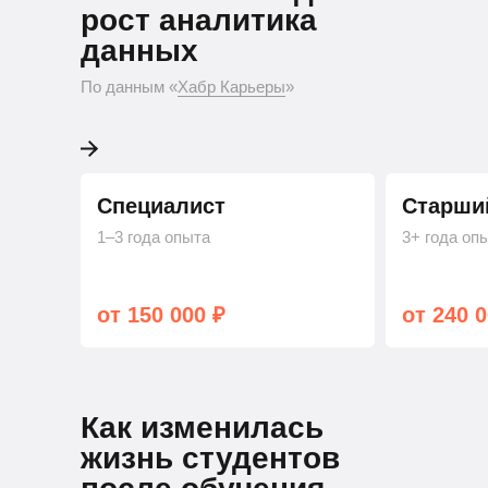
Python-разработчика
рост аналитика
данных
По данным «Хабр Карьеры»
По данным «
Хабр Карьеры
»
Специалист
Старши
1–3 года опыта
3+ года оп
от 150 000 ₽
от 240 0
Как изменилась
жизнь студентов