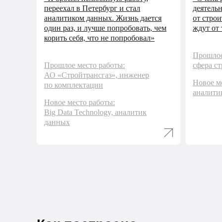
переехал в Петербург и стал
деятель
аналитиком данных. Жизнь дается
от строи
один раз, и лучше попробовать, чем
ждут от
корить себя, что не попробовал»
Прошлое
Прошлое место работы:
сфера ст
Выберите
АО «Стройтрансгаз», инженер
Новое м
специализацию
по комплектации
аналити
Новое место работы:
ДОСТУПНО В ТАРИФАХ
Big Data Technology, аналитик
данных
Маркетинговый
аналитик
Анализирует рынок, конкурентов
и маркетинг компании