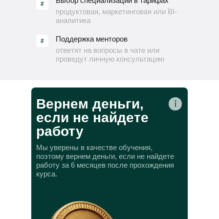
Выбор специализации в тарифах
#
продуктовая, маркетинговая или BI-
аналитика
Поддержка менторов
#
ответят на вопросы в чате или
проведут личную консультацию
Вернем деньги,
если не найдете
работу
Мы уверены в качестве обучения,
поэтому вернем деньги, если не найдете
работу за 6 месяцев после прохождения
курса.