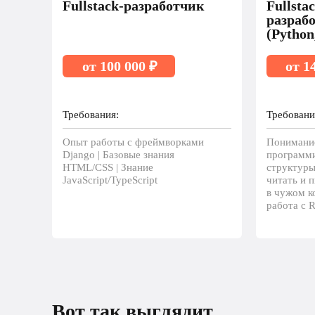
Fullstack-разработчик
Fullsta
разраб
(Python
от 100 000 ₽
от 1
Требования:
Требовани
Опыт работы с фреймворками
Понимани
Django | Базовые знания
программи
HTML/CSS | Знание
структуры
JavaScript/TypeScript
читать и п
в чужом ко
работа с R
Вот так выглядит рост 
Вот так выглядит