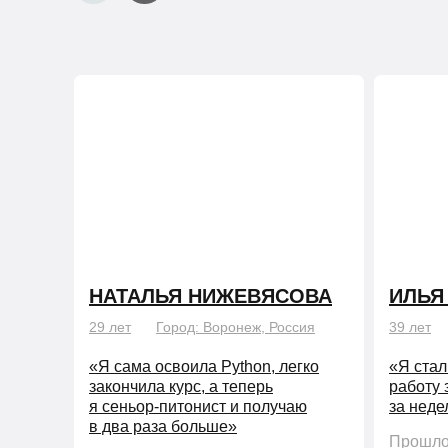
НАТАЛЬЯ НИЖЕВЯСОВА
ИЛЬЯ
29 лет
Город: Воронеж, Россия
39 лет
«Я сама освоила Python, легко
«Я стал
закончила курс, а теперь
работу 
я сеньор-питонист и получаю
за нед
в два раза больше»
Прошло