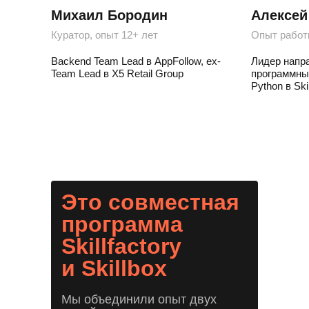
Михаил Бородин
Алексей
Куратор, опыт 12+ лет
Опыт работ
Backend Team Lead в AppFollow, ex-
Лидер напр
Team Lead в X5 Retail Group
программны
Python в Ski
Это совместная
программа
Skillfactory
и Skillbox
Мы объединили опыт двух