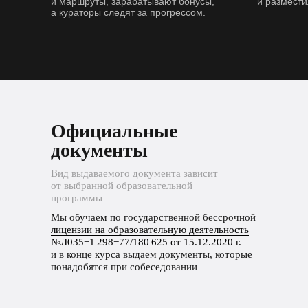
и маршруты, зарабатывают бонусы,
и размести
а кураторы следят за прогрессом.
Официальные
документы
Вид выдаваемого документа зависит
от выбранной образовательной
программы
Мы обучаем по государственной бессрочной
лицензии на образовательную деятельность
№Л035−1 298−77/180 625 от 15.12.2020 г.
и в конце курса выдаем документы, которые
понадобятся при собеседовании