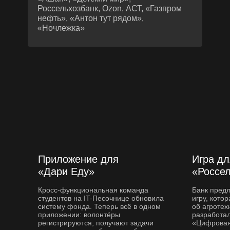
Россельхозбанк, Ozon, АСТ, «Газпром
нефть», «Антон тут рядом»,
«Ночлежка»
Приложение для
Игра дл
«Дари Еду»
«Россе
Кросс-функциональная команда
Банк пред
студентов на IT-Песочнице обновила
игру, кото
систему фонда. Теперь всё в одном
об агротех
приложении: волонтёры
разработал
регистрируются, получают задачи
«Цифровая