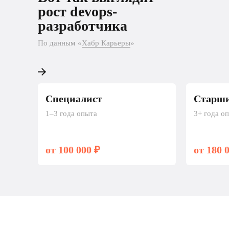
разработчика
рост devops-
разработчика
По данным «Хабр Карьеры»
По данным «
Хабр Карьеры
»
Специалист
Старши
1–3 года опыта
3+ года о
от 100 000 ₽
от 180 