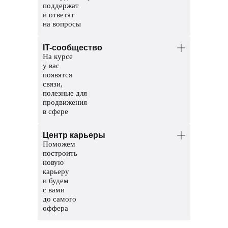
поддержат
и ответят
на вопросы
Менторы — опытные разработчики.
IT-сообщество
Помогут разобраться в темах и
На курсе
проверят домашние задания.
у вас
Координаторы — команда заботы
появятся
о студентах. Решат организационные
связи,
вопросы, поддержат и помогут пройти
полезные для
обучение до конца.
продвижения
в сфере
Общий чат курса, чтобы общаться
Центр карьеры
с другими студентами
Поможем
Чат с ментором на платформе, чтобы
построить
прояснить непонятные темы и задания
новую
карьеру
Мероприятия и стажировки
и будем
с партнерами, чтобы наработать опыт
с вами
и показать свои скиллы работодателям
до самого
оффера
Соберем сильное резюме и расскажем,