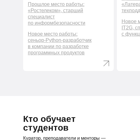
Прошлое место работы:
«Латера
«Ростелеком», старший
техпод
специалист
Новое м
по информбезопасности
IT2G, с
Новое место работы:
с функц
сеньор-Python-разработчик
в компании по разработке
программных продуктов
Кто обучает
студентов
Куратор, преподаватели и менторы —