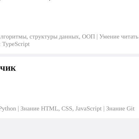
горитмы, структуры данных, ООП | Умение читать и
и TypeScript
тчик
thon | Знание HTML, CSS, JavaScript | Знание Git