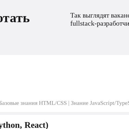
отать
Так выглядят вака
fullstack-разработ
Базовые знания HTML/CSS | Знание JavaScript/TypeS
ython, React)