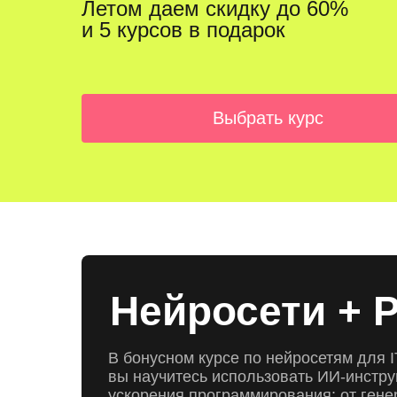
Летом даем скидку до 60%
и 5 курсов в подарок
Выбрать курс
Нейросети + 
В бонусном курсе по нейросетям для 
вы научитесь использовать ИИ-инстр
ускорения программирования: от гене