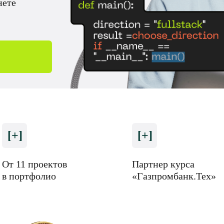
нете
[+]
[+]
От 11 проектов
Партнер курса
в портфолио
«Газпромбанк.Тех»