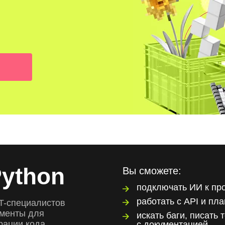
Python
Вы сможете:
подключать ИИ к пр
работать с API и пл
IT-специалистов
ументы для
искать баги, писать 
рации кода
с документацией