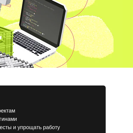
оектам
агинами
тесты и упрощать работу