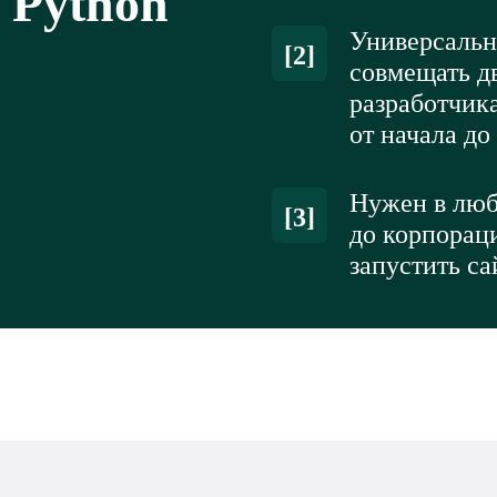
 Python
Универсальн
[2]
совмещать дв
разработчика
от начала до
Нужен в люб
[3]
до корпорац
запустить с