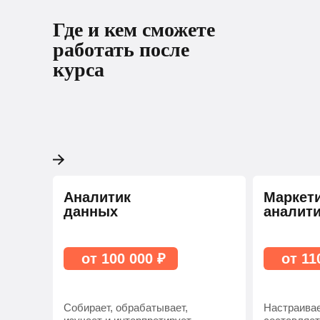
Где и кем сможете
работать после
курса
Аналитик
Маркет
данных
аналит
от 100 000 ₽
от 11
Собирает, обрабатывает,
Настраивае