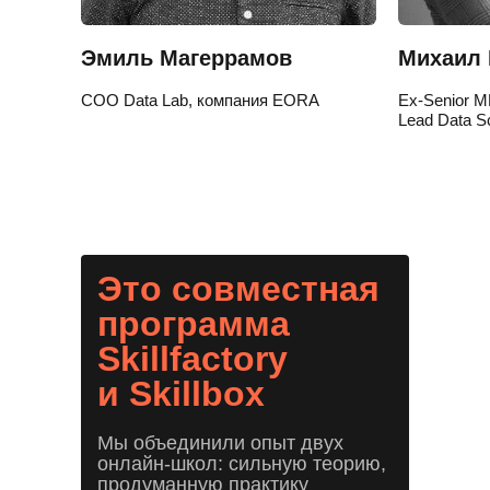
Эмиль Магеррамов
Михаил 
COO Data Lab, компания EORA
Ex-Senior ML
Lead Data Sc
Это совместная
программа
Skillfactory
и Skillbox
Мы объединили опыт двух
онлайн-школ: сильную теорию,
продуманную практику