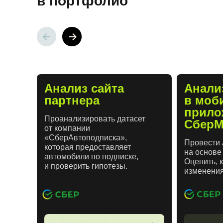
в портфолио
Анализ сайта
Анали
партнера
в моб
прило
Проанализировать датасет
СберМ
от компании
«СберАвтоподписка»,
Провести 
которая предоставляет
на основе
автомобили по подписке,
Оценить, 
и проверить гипотезы.
изменения