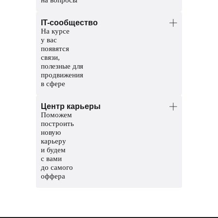
Менторы — опытные аналитики.
IT-сообщество
Помогут разобраться в темах и
На курсе
проверят домашние задания.
у вас
Координаторы — команда заботы
появятся
о студентах. Решат организационные
связи,
вопросы, поддержат и помогут пройти
полезные для
обучение до конца.
продвижения
в сфере
Общий чат курса, чтобы общаться
Центр карьеры
с другими студентами
Поможем
Чат с ментором, чтобы прояснить
построить
непонятные темы и задания
новую
карьеру
Мероприятия и стажировки
и будем
с партнерами, чтобы наработать опыт
с вами
и показать свои скиллы работодателям
до самого
оффера
Соберем сильное резюме и расскажем,
где искать вакансии
Сформируем карьерный трек