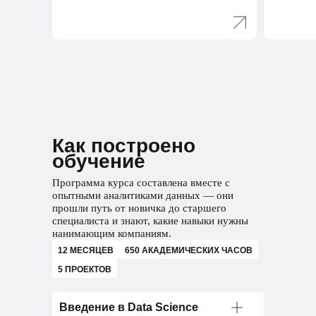
Выберите
специализацию
Маркетинговый
Как построено
обучение
аналитик
Программа курса составлена вместе с
Анализирует рынок, конкурентов
опытными аналитиками данных — они
и маркетинг компании
прошли путь от новичка до старшего
специалиста и знают, какие навыки нужны
Анализирует рекламные кампании
нанимающим компаниям.
и оценивает их эффективность
12 МЕСЯЦЕВ
650 АКАДЕМИЧЕСКИХ ЧАСОВ
5 ПРОЕКТОВ
Составляет аналитические отчеты
Проводит А/В-тестирования для
Введение в Data Science
оценки маркетинговых гипотез