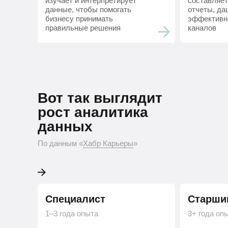
изучает и интерпретирует
составляет
данные, чтобы помогать
отчеты, да
бизнесу принимать
эффективн
правильные решения
каналов
Вот так выглядит ро
Вот так выглядит
Python-разработчика
рост аналитика
данных
По данным «Хабр Карьеры»
По данным «
Хабр Карьеры
»
Специалист
Старши
1–3 года опыта
3+ года оп