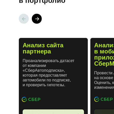
в портфолио
Анализ сайта
Анали
партнера
в моб
прило
Проанализировать датасет
СберМ
от компании
«СберАвтоподписка»,
Провести 
которая предоставляет
на основе
автомобили по подписке,
Оценить, 
и проверить гипотезы.
изменения