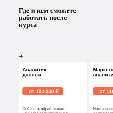
Где и кем сможете
работать после
курса
Аналитик
Маркет
данных
аналит
от 100 000 ₽
от 11
Собирает, обрабатывает,
Настраивае