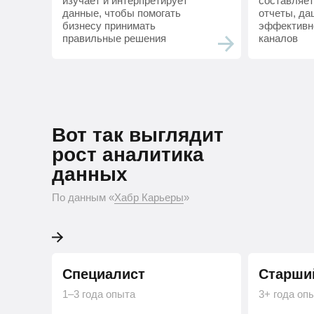
изучает и интерпретирует
составляет
данные, чтобы помогать
отчеты, да
бизнесу принимать
эффективн
правильные решения
каналов
Вот так выглядит ро
Вот так выглядит
Python-разработчика
рост аналитика
данных
По данным «Хабр Карьеры»
По данным «
Хабр Карьеры
»
Специалист
Старши
1–3 года опыта
3+ года оп