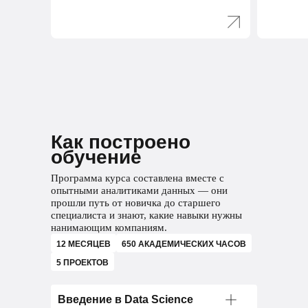
Выберите
специализацию
Маркетинговый
Как построено
обучение
аналитик
Программа курса составлена вместе с
Анализирует рынок, конкурентов
опытными аналитиками данных — они
и маркетинг компании
прошли путь от новичка до старшего
специалиста и знают, какие навыки нужны
Анализирует рекламные кампании
нанимающим компаниям.
и оценивает их эффективность
12 МЕСЯЦЕВ
650 АКАДЕМИЧЕСКИХ ЧАСОВ
5 ПРОЕКТОВ
Составляет аналитические отчеты
Проводит А/В-тестирования для
Введение в Data Science
оценки маркетинговых гипотез