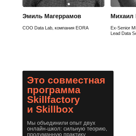
Эмиль Магеррамов
Михаил 
COO Data Lab, компания EORA
Ex-Senior ML
Lead Data Sc
Это совместная
программа
Skillfactory
и Skillbox
Мы объединили опыт двух
онлайн-школ: сильную теорию,
продуманную практику