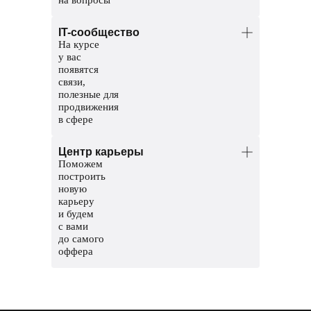
Менторы — опытные аналитики.
IT-сообщество
Помогут разобраться в темах и
На курсе
проверят домашние задания.
у вас
Координаторы — команда заботы
появятся
о студентах. Решат организационные
связи,
вопросы, поддержат и помогут пройти
полезные для
обучение до конца.
продвижения
в сфере
Общий чат курса, чтобы общаться
Центр карьеры
с другими студентами
Поможем
Чат с ментором, чтобы прояснить
построить
непонятные темы и задания
новую
карьеру
Мероприятия и стажировки
и будем
с партнерами, чтобы наработать опыт
с вами
и показать свои скиллы работодателям
до самого
оффера
Соберем сильное резюме и расскажем,
где искать вакансии
Сформируем карьерный трек