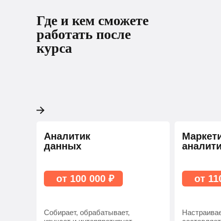
Где и кем сможете
работать после
курса
Аналитик
Маркет
данных
аналит
от 100 000 ₽
от 11
Собирает, обрабатывает,
Настраивае