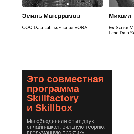
Эмиль Магеррамов
Михаил 
COO Data Lab, компания EORA
Ex-Senior ML
Lead Data Sc
Это совместная
программа
Skillfactory
и Skillbox
Мы объединили опыт двух
онлайн-школ: сильную теорию,
продуманную практику