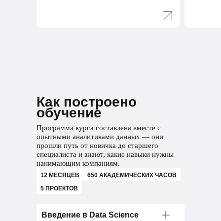
Выберите
специализацию
Маркетинговый
Как построено
обучение
аналитик
Программа курса составлена вместе с
Анализирует рынок, конкурентов
опытными аналитиками данных — они
и маркетинг компании
прошли путь от новичка до старшего
специалиста и знают, какие навыки нужны
Анализирует рекламные кампании
нанимающим компаниям.
и оценивает их эффективность
12 МЕСЯЦЕВ
650 АКАДЕМИЧЕСКИХ ЧАСОВ
5 ПРОЕКТОВ
Составляет аналитические отчеты
Проводит А/В-тестирования для
Введение в Data Science
оценки маркетинговых гипотез