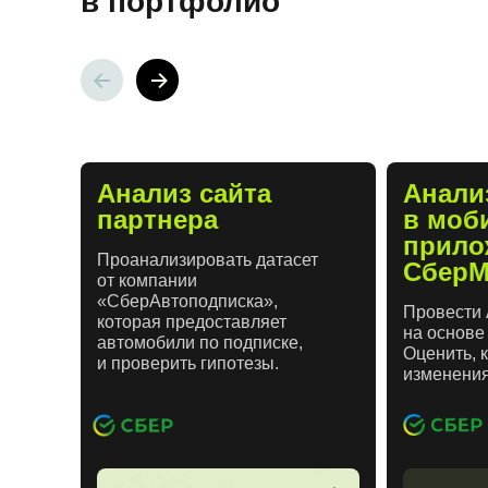
в портфолио
Анализ сайта
Анали
партнера
в моб
прило
Проанализировать датасет
СберМ
от компании
«СберАвтоподписка»,
Провести 
которая предоставляет
на основе
автомобили по подписке,
Оценить, 
и проверить гипотезы.
изменения