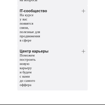
Менторы — опытные аналитики.
IT-сообщество
Помогут разобраться в темах и
На курсе
проверят домашние задания.
у вас
Координаторы — команда заботы
появятся
о студентах. Решат организационные
связи,
вопросы, поддержат и помогут пройти
полезные для
обучение до конца.
продвижения
в сфере
Общий чат курса, чтобы общаться
Центр карьеры
с другими студентами
Поможем
Чат с ментором, чтобы прояснить
построить
непонятные темы и задания
новую
карьеру
Мероприятия и стажировки
и будем
с партнерами, чтобы наработать опыт
с вами
и показать свои скиллы работодателям
до самого
оффера
Соберем сильное резюме и расскажем,
где искать вакансии
Сформируем карьерный трек