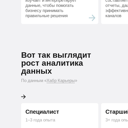
изучает и интерпретирует
составляет
данные, чтобы помогать
отчеты, да
бизнесу принимать
эффективн
правильные решения
каналов
Вот так выглядит ро
Вот так выглядит
Python-разработчика
рост аналитика
данных
По данным «Хабр Карьеры»
По данным «
Хабр Карьеры
»
Специалист
Старши
1–3 года опыта
3+ года оп