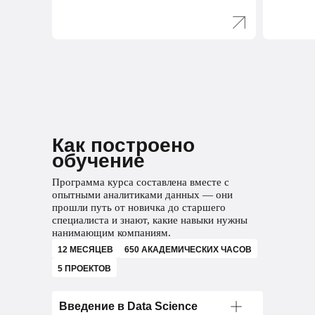
Выберите
специализацию
Маркетинговый
Как построено
обучение
аналитик
Программа курса составлена вместе с
Анализирует рынок, конкурентов
опытными аналитиками данных — они
и маркетинг компании
прошли путь от новичка до старшего
специалиста и знают, какие навыки нужны
Анализирует рекламные кампании
нанимающим компаниям.
и оценивает их эффективность
12 МЕСЯЦЕВ
650 АКАДЕМИЧЕСКИХ ЧАСОВ
5 ПРОЕКТОВ
Составляет аналитические отчеты
Проводит А/В-тестирования для
Введение в Data Science
оценки маркетинговых гипотез