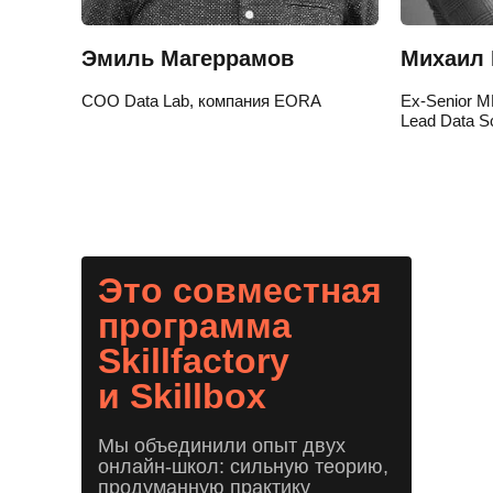
Эмиль Магеррамов
Михаил 
COO Data Lab, компания EORA
Ex-Senior ML
Lead Data Sc
Это совместная
программа
Skillfactory
и Skillbox
Мы объединили опыт двух
онлайн-школ: сильную теорию,
продуманную практику