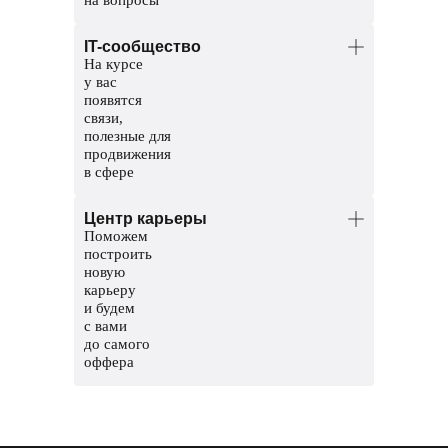
Менторы — опытные аналитики.
IT-сообщество
Помогут разобраться в темах и
На курсе
проверят домашние задания.
у вас
Координаторы — команда заботы
появятся
о студентах. Решат организационные
связи,
вопросы, поддержат и помогут пройти
полезные для
обучение до конца.
продвижения
в сфере
Общий чат курса, чтобы общаться
Центр карьеры
с другими студентами
Поможем
Чат с ментором, чтобы прояснить
построить
непонятные темы и задания
новую
карьеру
Мероприятия и стажировки
и будем
с партнерами, чтобы наработать опыт
с вами
и показать свои скиллы работодателям
до самого
оффера
Соберем сильное резюме и расскажем,
где искать вакансии
Сформируем карьерный трек