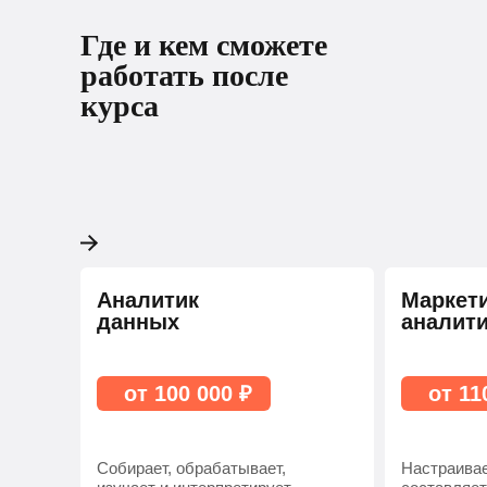
Где и кем сможете
работать после
курса
Аналитик
Маркет
данных
аналит
от 100 000 ₽
от 11
Собирает, обрабатывает,
Настраивае