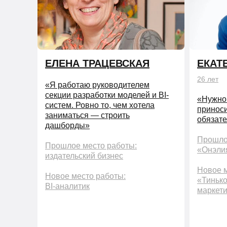
ЕЛЕНА ТРАЦЕВСКАЯ
ЕКАТ
26 лет
«Я работаю руководителем
секции разработки моделей и BI-
«Нужно 
систем. Ровно то, чем хотела
приноси
заниматься — строить
обязате
дашборды»
Прошло
Прошлое место работы:
«Онэли
издательский бизнес
Новое м
Новое место работы:
«Тиньк
BI-аналитик
маркет