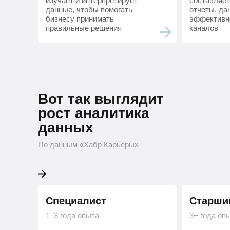
изучает и интерпретирует
составляет
данные, чтобы помогать
отчеты, да
бизнесу принимать
эффективн
правильные решения
каналов
Вот так выглядит ро
Вот так выглядит
Python-разработчика
рост аналитика
данных
По данным «Хабр Карьеры»
По данным «
Хабр Карьеры
»
Специалист
Старши
1–3 года опыта
3+ года оп