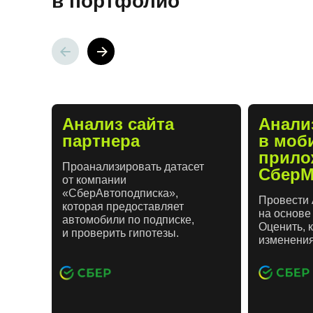
в портфолио
Анализ сайта
Анали
партнера
в моб
прило
Проанализировать датасет
СберМ
от компании
«СберАвтоподписка»,
Провести 
которая предоставляет
на основе
автомобили по подписке,
Оценить, 
и проверить гипотезы.
изменения