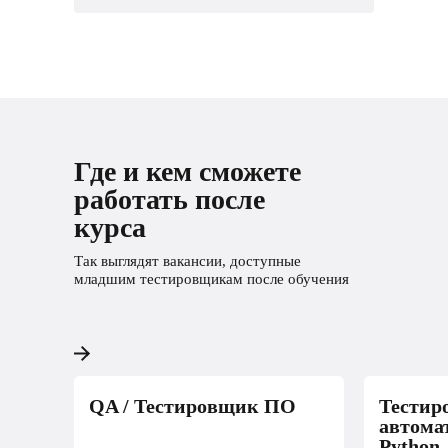
Где и кем сможете
работать после
курса
Так выглядят вакансии, доступные
младшим тестировщикам после обучения
QA / Тестировщик ПО
Тестир
автома
Python