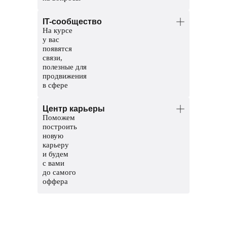
Менторы — опытные тестировщики.
IT-сообщество
Координаторы — команда заботы
На курсе
о студентах. Решат организационные
у вас
вопросы, поддержат и помогут пройти
появятся
обучение до конца.
связи,
полезные для
продвижения
в сфере
Общий чат курса, чтобы общаться
Центр карьеры
с другими студентами
Поможем
Чат с ментором, чтобы прояснить
построить
непонятные темы и задания
новую
карьеру
Мероприятия и стажировки
и будем
с партнерами, чтобы наработать опыт
с вами
и показать свои скиллы работодателям
до самого
оффера
Соберем сильное резюме и расскажем,
где искать вакансии
Сформируем карьерный трек