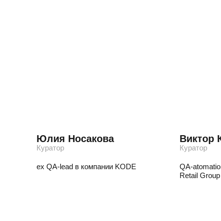
Юлия Носакова
Виктор 
Куратор
Куратор
ex QA-lead в компании KODE
QA-atomatio
Retail Group