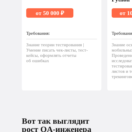
от 50 000 ₽
от 1
Требования:
Требовани
Знание теории тестирования |
Знание ос
Умение писать чек-листы, тест-
мобильных
кейсы, оформлять отчеты
Проведени
об ошибках
исследова
тестирова
листов и т
трекингов
Вот так выглядит рост 
Вот так выглядит
разработчика
рост QA-инженера