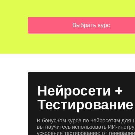
Выбрать курс
Нейросети +
Тестирование
В бонусном курсе по нейросетям для 
вы научитесь использовать ИИ-инстр
ускорения тестирования: от генерации