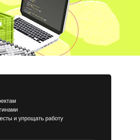
оектам
агинами
тесты и упрощать работу