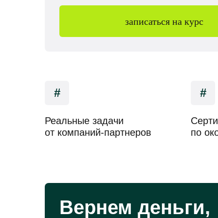
записаться на курс
#
#
Реальные задачи
Серти
от компаний-партнеров
по ок
Вернем деньги,