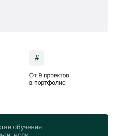
#
От 9 проектов
в портфолио
тве обучения,
ьги, если