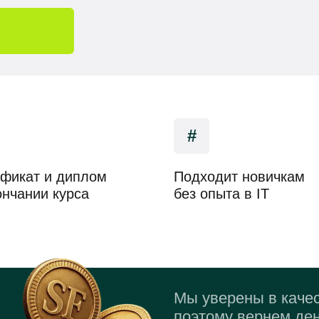
#
фикат и диплом
Подходит новичкам
ончании курса
без опыта в IT
Мы уверены в качес
поэтому вернем ден