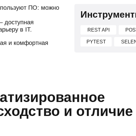
используют ПО: можно
Инструмент
— доступная
рьеру в IT.
REST API
POS
PYTEST
SELE
ая и комфортная
матизированное
сходство и отличие