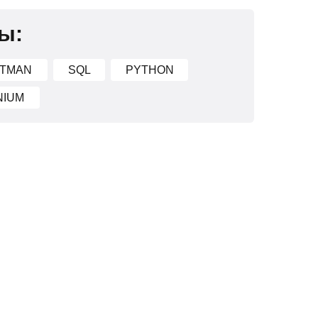
ы:
TMAN
SQL
PYTHON
NIUM