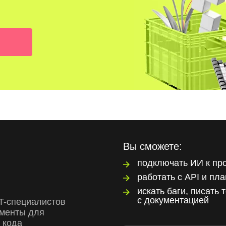
Вы сможете:
подключать ИИ к пр
работать с API и пл
искать баги, писать 
с документацией
IT-специалистов
ументы для
 кода