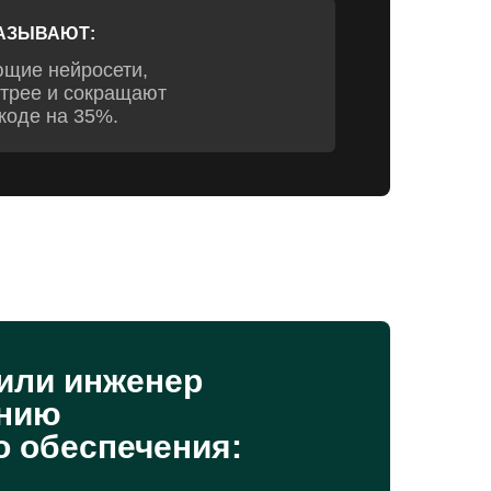
АЗЫВАЮТ:
щие нейросети,
трее и сокращают
коде на 35%.
или инженер
анию
о обеспечения: