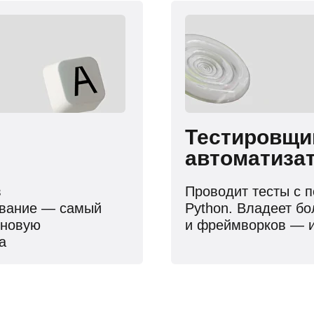
Тестировщ
автоматиза
в
Проводит тесты с 
ование — самый
Python. Владеет б
 новую
и фреймворков — и
а