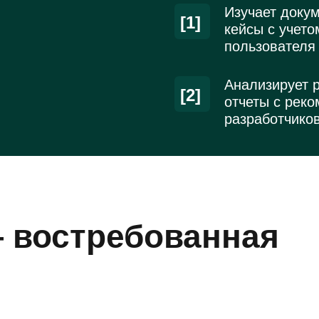
Изучает докум
[1]
кейсы с учет
пользователя
Анализирует 
[2]
отчеты с рек
разработчико
— востребованная