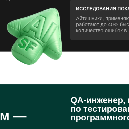
ИССЛЕДОВАНИЯ ПОК
Айтишники, применяю
работают до 40% быс
количество ошибок в 
QA-инженер, 
по тестиров
ом —
программног