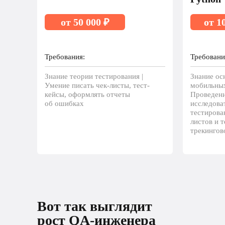
от 50 000 ₽
от 1
Требования:
Требовани
Знание теории тестирования |
Знание ос
Умение писать чек-листы, тест-
мобильных
кейсы, оформлять отчеты
Проведени
об ошибках
исследова
тестирова
листов и т
трекингов
Вот так выглядит рост 
Вот так выглядит
разработчика
рост QA-инженера