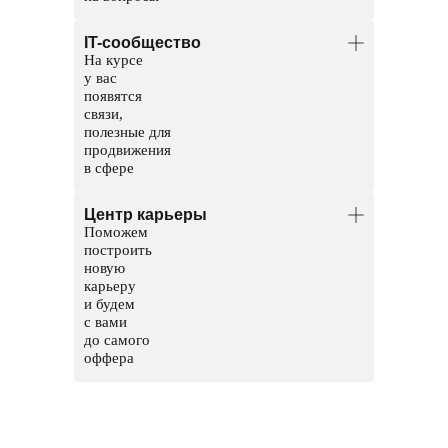
Менторы — опытные тестировщики.
IT-сообщество
Координаторы — команда заботы
На курсе
о студентах. Решат организационные
у вас
вопросы, поддержат и помогут пройти
появятся
обучение до конца.
связи,
полезные для
продвижения
в сфере
Общий чат курса, чтобы общаться
Центр карьеры
с другими студентами
Поможем
Чат с ментором, чтобы прояснить
построить
непонятные темы и задания
новую
карьеру
Мероприятия и стажировки
и будем
с партнерами, чтобы наработать опыт
с вами
и показать свои скиллы работодателям
до самого
оффера
Соберем сильное резюме и расскажем,
где искать вакансии
Сформируем карьерный трек