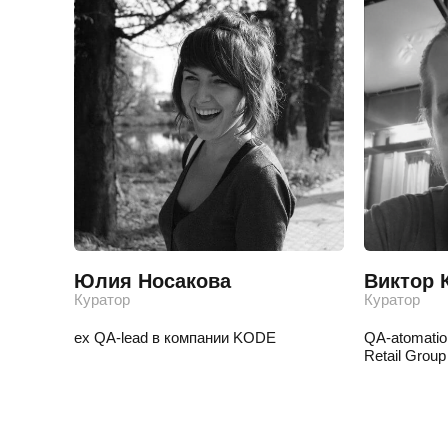
Юлия Носакова
Виктор 
Куратор
Куратор
ex QA-lead в компании KODE
QA-atomatio
Retail Group