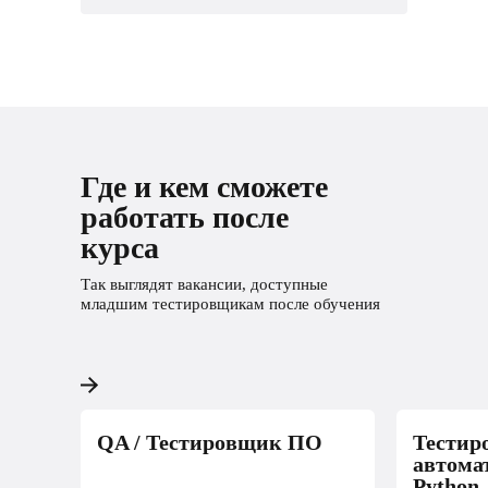
Где и кем сможете
работать после
курса
Так выглядят вакансии, доступные
младшим тестировщикам после обучения
QA / Тестировщик ПО
Тестир
автома
Python