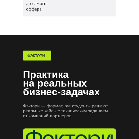
до самого
оффера
Соберем сильное резюме и расскажем,
где искать вакансии
Сформируем карьерный трек
и подготовим к поиску работы
Потренируем проходить
собеседования
ФЭКТОРИ
Практика
на реальных
бизнес-задачах
Фэктори — формат, где студенты решают
реальные кейсы с техническим заданием
от компаний-партнеров.