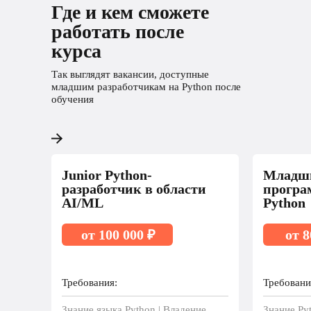
Где и кем сможете
работать после
курса
Так выглядят вакансии, доступные
младшим разработчикам на Python после
обучения
Junior Python-
Младш
разработчик в области
програ
AI/ML
Python
от 100 000 ₽
от 8
Требования:
Требовани
Знание языка Python | Владение
Знание Py