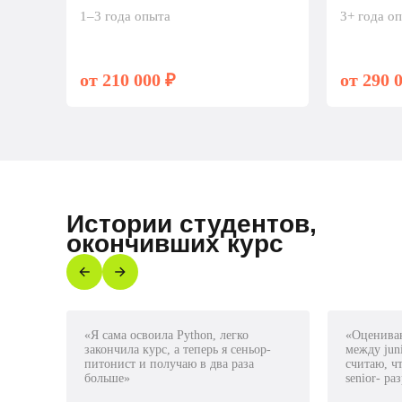
1–3 года опыта
3+ года о
от 210 000 ₽
от 290 
Истории студентов,
окончивших курс
«Я сама освоила Python, легко
«Оцениваю
закончила курс, а теперь я сеньор-
между juni
питонист и получаю в два раза
считаю, чт
больше»
senior- р