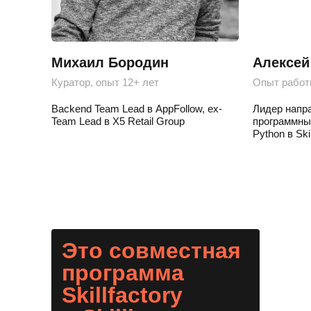
Михаил Бородин
Алексей
Куратор, опыт 12+ лет
Опыт работ
Backend Team Lead в AppFollow, ex-
Лидер напр
Team Lead в X5 Retail Group
программны
Python в Ski
Это совместная
программа
Skillfactory