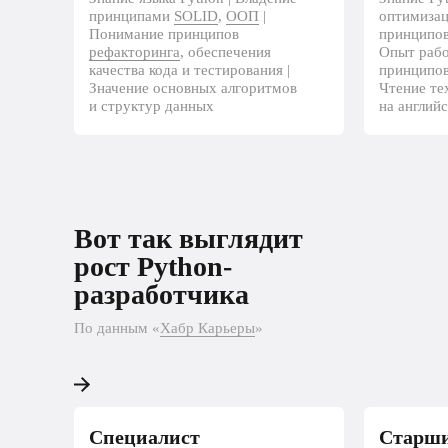
принципами
SOLID
,
ООП
|
оптимиза
Понимание принципов
принципо
рефакторинга
, обеспечения
Опыт раб
качества кода и тестирования |
принципо
Значение основных алгоритмов
Чтение те
и структур данных
на англий
Вот так выглядит рост 
Вот так выглядит
разработчика
рост Python-
разработчика
По данным «Хабр Карьеры»
По данным «
Хабр Карьеры
»
Специалист
Старши