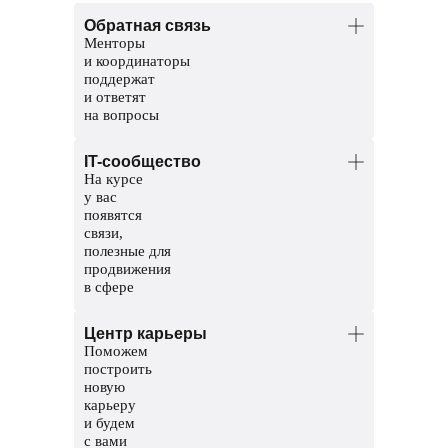
Обратная связь
Менторы
и координаторы
поддержат
и ответят
на вопросы
Менторы — опытные разработчики.
IT-сообщество
Помогут разобраться в темах и
На курсе
проверят домашние задания.
у вас
Координаторы — команда заботы
появятся
о студентах. Решат организационные
связи,
вопросы, поддержат и помогут пройти
полезные для
обучение до конца.
продвижения
в сфере
Общий чат курса, чтобы общаться
Центр карьеры
с другими студентами
Поможем
Чат с ментором на платформе, чтобы
построить
прояснить непонятные темы и задания
новую
карьеру
Мероприятия и стажировки
и будем
с партнерами, чтобы наработать опыт
с вами
и показать свои скиллы работодателям