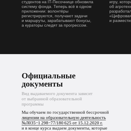
студентов на IT-Песочнице обновила
игру, кото
систему фонда. Теперь всё в одном
об агротех
приложении: волонтёры
разработал
регистрируются, получают задачи
«Цифровая
и маршруты, зарабатывают бонусы,
и размести
а кураторы следят за прогрессом.
Официальные
документы
Вид выдаваемого документа зависит
от выбранной образовательной
программы
Мы обучаем по государственной бессрочной
лицензии на образовательную деятельность
№Л035−1 298−77/180 625 от 15.12.2020 г.
и в конце курса выдаем документы, которые