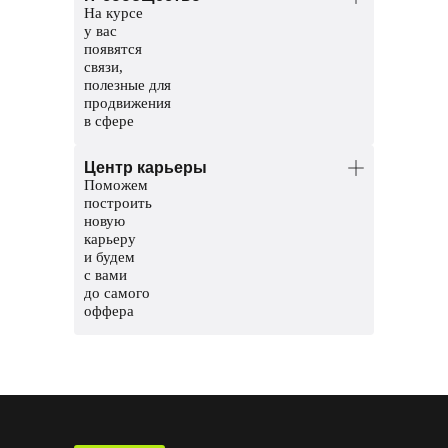
На курсе
проверят домашние задания.
у вас
Координаторы — команда заботы
появятся
о студентах. Решат организационные
связи,
вопросы, поддержат и помогут пройти
полезные для
обучение до конца.
продвижения
в сфере
Общий чат курса, чтобы общаться
Центр карьеры
с другими студентами
Поможем
Чат с ментором на платформе, чтобы
построить
прояснить непонятные темы и задания
новую
карьеру
Мероприятия и стажировки
и будем
с партнерами, чтобы наработать опыт
с вами
и показать свои скиллы работодателям
до самого
оффера
Соберем сильное резюме и расскажем,
где искать вакансии
Сформируем карьерный трек
и подготовим к поиску работы
Потренируем проходить