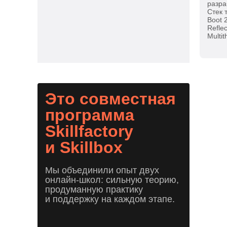
разра
Стек 
Boot 
Reflec
Multi
Это совместная
программа
Skillfactory
и Skillbox
Мы объединили опыт двух
онлайн-школ: сильную теорию,
продуманную практику
и поддержку на каждом этапе.