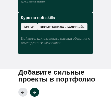
документацию
как разрабатывать веб-приложения
что такое Spring Boot и Spring Security
В этом модуле узнаете:
Курс по soft skills
как будет проходить проект
что такое гибкие методологии
БОНУС
КРОМЕ ТАРИФА «БАЗОВЫЙ»
что такое алгоритмы и структуры
данных
Поймете, как развивать навыки общения с
как разработать desktop-приложение
командой и заказчиками
Добавите сильные
проекты в портфолио