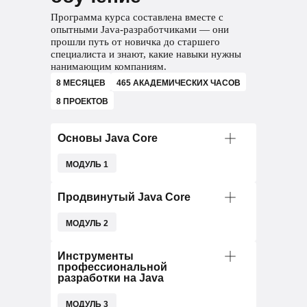
Программа курса составлена вместе с
опытными Java-разработчиками — они
прошли путь от новичка до старшего
специалиста и знают, какие навыки нужны
нанимающим компаниям.
8 МЕСЯЦЕВ
465 АКАДЕМИЧЕСКИХ ЧАСОВ
8 ПРОЕКТОВ
Основы Java Core
МОДУЛЬ 1
В финале вас ждет зачет и итоговый
Продвинутый Java Core
проект.
МОДУЛЬ 2
50 ЧАСОВ
В финале вас ждет зачет и итоговый
Инструменты
профессиональной
проект.
В этом модуле узнаете:
разработки на Java
что такое Java
72 ЧАСОВ
МОДУЛЬ 3
как настроить среду разработки