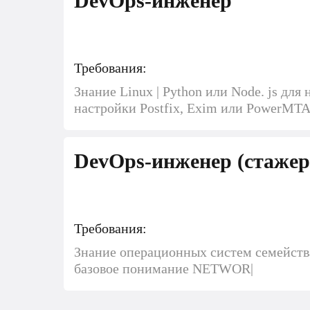
DevOps-инженер
Требования:
Знание Linux | Python или Node. js дл
настройки Postfix, Exim или PowerMT
DevOps-инженер (стажер
Требования:
Знание операционных систем семейства
базовое понимание NETWOR|