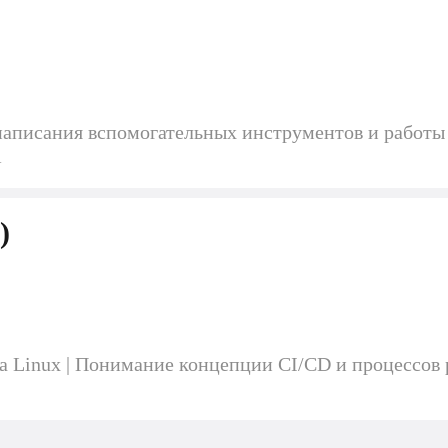
я написания вспомогательных инструментов и работы
A
)
 Linux | Понимание концепции CI/CD и процессов р