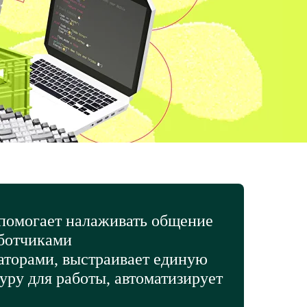
помогает налаживать общение
ботчиками
аторами, выстраивает единую
уру для работы, автоматизирует