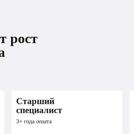
т рост
т рост
чика
а
Старший
специалист
3+ года опыта