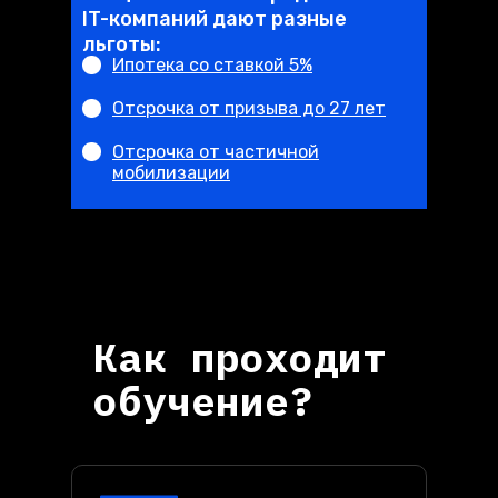
IT-компаний дают разные
льготы:
Ипотека со ставкой 5%
Отсрочка от призыва до 27 лет
Отсрочка от частичной
мобилизации
Наш курс поможет вам стать востребов
специалистом на рынке труда.
Как проходит
обучение?