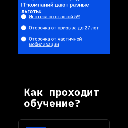
IT-компаний дают разные
льготы:
Ипотека со ставкой 5%
Отсрочка от призыва до 27 лет
Отсрочка от частичной
мобилизации
Наш курс поможет вам стать востребов
специалистом на рынке труда.
Как проходит
обучение?