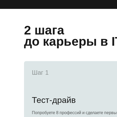
2 шага
до карь еры в I
Шаг 1
Тест-драйв
Попробуете 8 профессий и сделаете первы