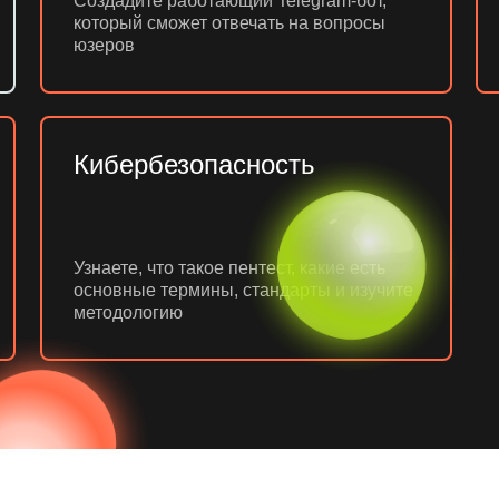
Создадите работающий Telegram-бот,
который сможет отвечать на вопросы
юзеров
Кибербезопасность
Узнаете, что такое пентест, какие есть
основные термины, стандарты и изучите
методологию