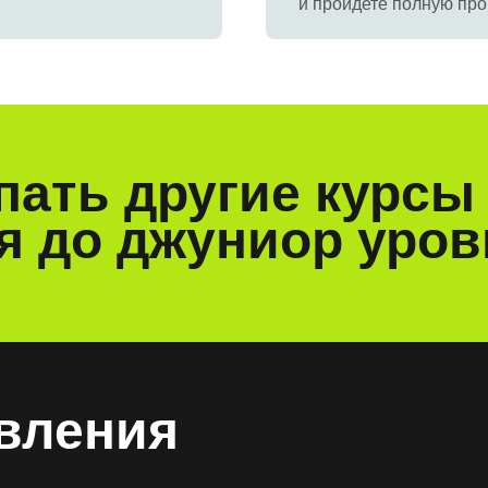
и пройдете полную пр
упать другие курс
я до джуниор уров
авления