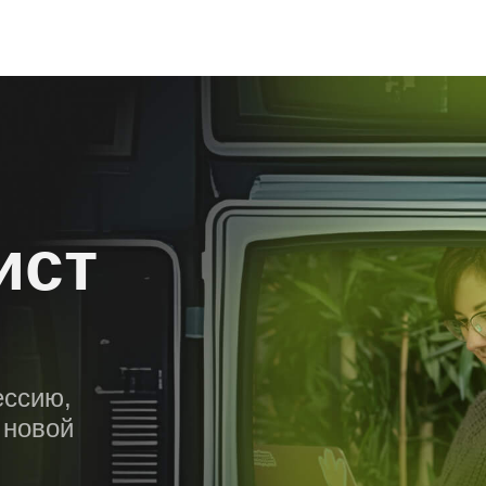
ист
ессию,
 новой