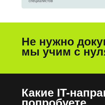
специалистов
Не нужно док
мы учим с нул
Какие IT-напр
попробуете