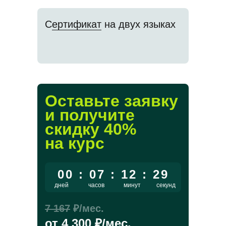
С
ертификат
на двух языках
Оставьте заявку
и получите
скидку
40
%
на курс
00 : 07 : 12 : 29
дней
часов
минут
секунд
7 167
₽/мес.
от
4 300
₽/мес.