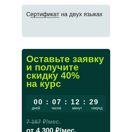
С
ертификат
на двух языках
Оставьте заявку
и получите
скидку
40
%
на курс
00 : 07 : 12 : 29
дней
часов
минут
секунд
7 167
₽/мес.
от
4 300
₽/мес.