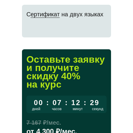
С
ертификат
на двух языках
Оставьте заявку
и получите
скидку
40
%
на курс
00 : 07 : 12 : 29
дней
часов
минут
секунд
7 167
₽/мес.
от
4 300
₽/мес.