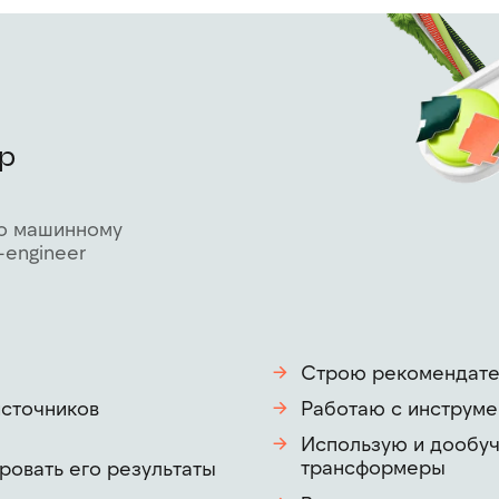
р
о машинному
engineer
Строю рекомендате
→
источников
Работаю с инструме
→
Использую и дообуч
→
трансформеры
ровать его результаты