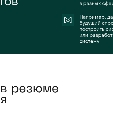
стов
в разных сфе
Например, да
[3]
будущий спро
построить си
или разработ
систему
 в резюме
я