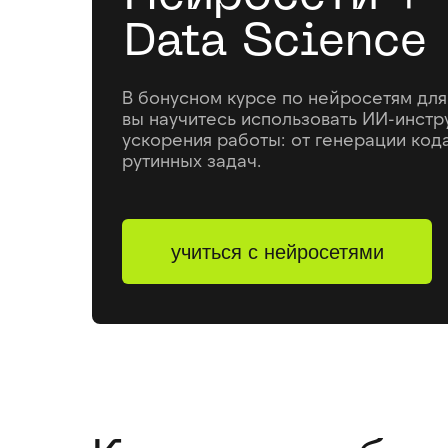
Data Science
В бонусном курсе по нейросетям для
вы научитесь использовать ИИ-инстр
ускорения работы: от генерации код
рутинных задач.
учиться с нейросетями