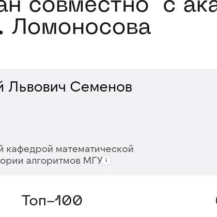
ан совместно с ак
. Ломоносова
й Львович Семенов
 кафедрой математической
еории алгоритмов МГУ
Топ-100