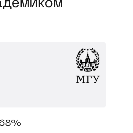
адемиком
68%