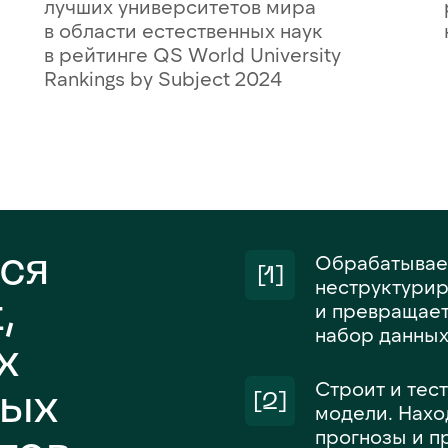
лучших университетов мира
в области естественных наук
в рейтинге QS World University
Rankings by Subject 2024
ся
Обрабатывае
[1]
неструктури
,
и превращае
набор данны
х
Строит и тес
ных
[2]
модели. Нахо
прогнозы и п