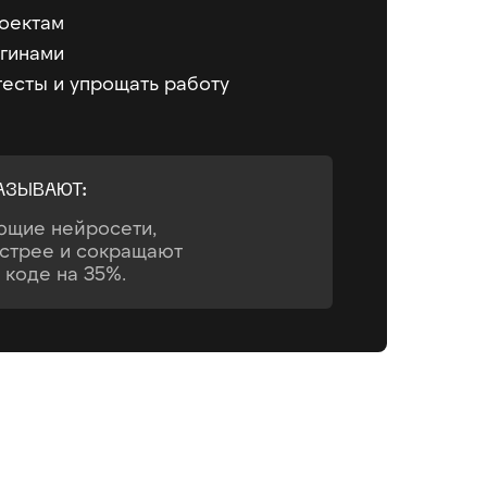
роектам
агинами
 тесты и упрощать работу
АЗЫВАЮТ:
ющие нейросети,
стрее и сокращают
 коде на 35%.