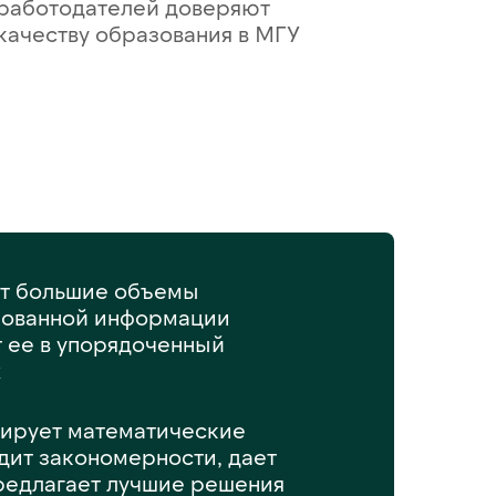
работодателей доверяют
качеству образования в МГУ
т большие объемы
рованной информации
т ее в упорядоченный
х
тирует математические
дит закономерности, дает
редлагает лучшие решения