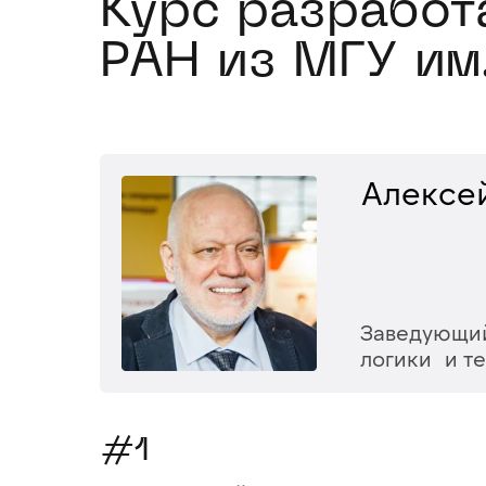
Курс разработ
РАН из МГУ им
Алексе
Заведующий
логики и т
#1