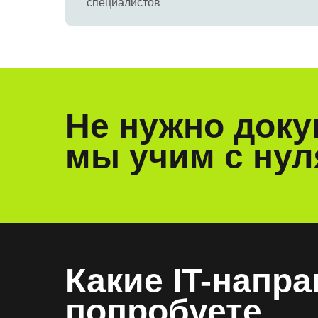
специалистов
Не нужно док
мы учим с нул
Какие IT-напр
попробуете