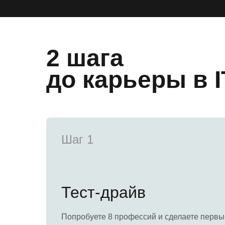
2 шага
до карь еры в I
Шаг 1
Тест-драйв
Попробуете 8 профессий и сделаете первы