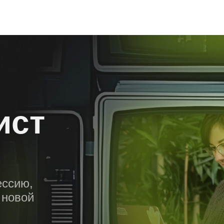
ист
ессию,
 новой