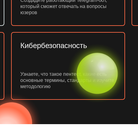
Создадите работающий Telegram-бот,
который сможет отвечать на вопросы
юзеров
Кибербезопасность
Узнаете, что такое пентест, какие есть
основные термины, стандарты и изучите
методологию