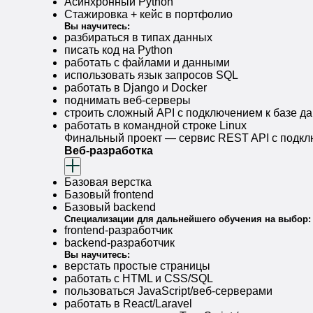
Асинхронный Python
Стажировка + кейс в портфолио
Вы научитесь:
разбираться в типах данных
писать код на Python
работать с файлами и данными
использовать язык запросов SQL
работать в Django и Docker
поднимать веб-серверы
строить сложный API с подключением к базе д
работать в командной строке Linux
Финальный проект — сервис REST API с подкл
Веб-разработка
Базовая верстка
Базовый frontend
Базовый backend
Специализации для дальнейшего обучения на выбор:
frontend-разработчик
backend-разработчик
Вы научитесь:
верстать простые страницы
работать с HTML и CSS/SQL
пользоваться JavaScript/веб-серверами
работать в React/Laravel