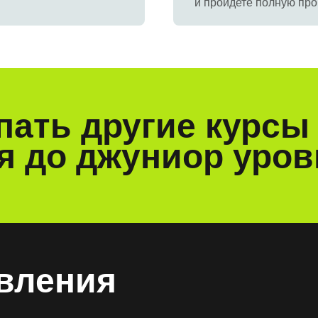
и пройдете полную пр
упать другие курс
я до джуниор уров
авления