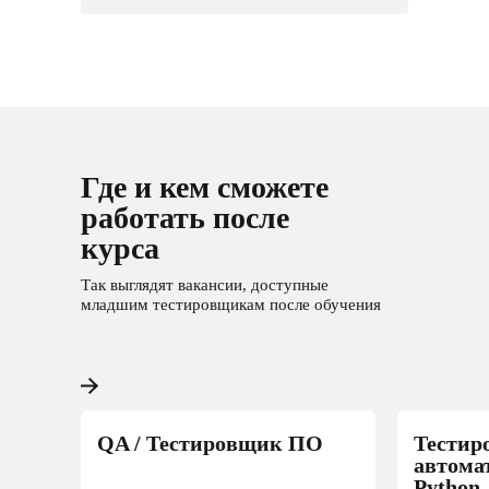
Где и кем сможете
работать после
курса
Так выглядят вакансии, доступные
младшим тестировщикам после обучения
QA / Тестировщик ПО
Тестир
автома
Python