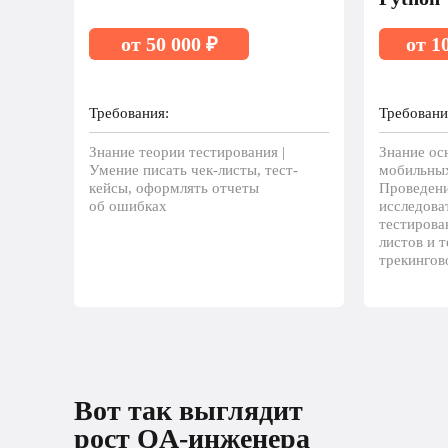
от 50 000 ₽
от 1
Требования:
Требовани
Знание теории тестирования |
Знание ос
Умение писать чек-листы, тест-
мобильных
кейсы, оформлять отчеты
Проведени
об ошибках
исследова
тестирова
листов и т
трекингов
Вот так выглядит рост 
Вот так выглядит
разработчика
рост QA-инженера