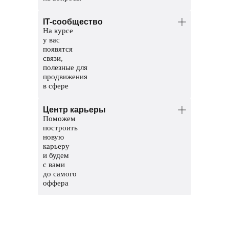
Менторы — опытные тестировщики.
IT-сообщество
Координаторы — команда заботы
На курсе
о студентах. Решат организационные
у вас
вопросы, поддержат и помогут пройти
появятся
обучение до конца.
связи,
полезные для
продвижения
в сфере
Общий чат курса, чтобы общаться
Центр карьеры
с другими студентами
Поможем
Чат с ментором, чтобы прояснить
построить
непонятные темы и задания
новую
карьеру
Мероприятия и стажировки
и будем
с партнерами, чтобы наработать опыт
с вами
и показать свои скиллы работодателям
до самого
оффера
Соберем сильное резюме и расскажем,
где искать вакансии
Сформируем карьерный трек