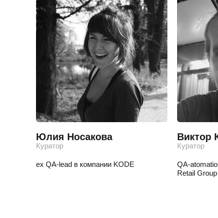
Юлия Носакова
Виктор 
Куратор
Куратор
ex QA-lead в компании KODE
QA-atomatio
Retail Group