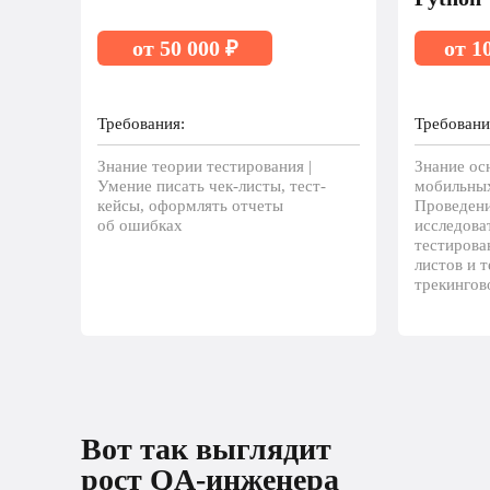
от 50 000 ₽
от 1
Требования:
Требовани
Знание теории тестирования |
Знание ос
Умение писать чек-листы, тест-
мобильных
кейсы, оформлять отчеты
Проведени
об ошибках
исследова
тестирова
листов и т
трекингов
Вот так выглядит рост 
Вот так выглядит
разработчика
рост QA-инженера