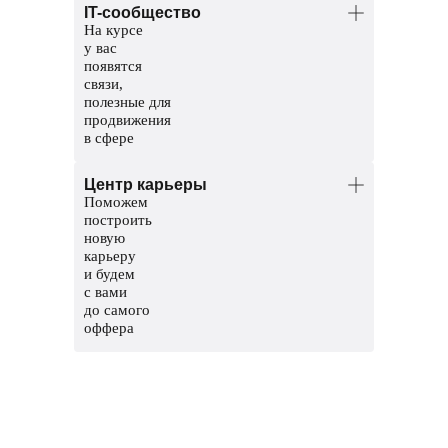
IT-сообщество
Координаторы — команда заботы
На курсе
о студентах. Решат организационные
у вас
вопросы, поддержат и помогут пройти
появятся
обучение до конца.
связи,
полезные для
продвижения
в сфере
Общий чат курса, чтобы общаться
Центр карьеры
с другими студентами
Поможем
Чат с ментором, чтобы прояснить
построить
непонятные темы и задания
новую
карьеру
Мероприятия и стажировки
и будем
с партнерами, чтобы наработать опыт
с вами
и показать свои скиллы работодателям
до самого
оффера
Соберем сильное резюме и расскажем,
где искать вакансии
Сформируем карьерный трек
и подготовим к поиску работы