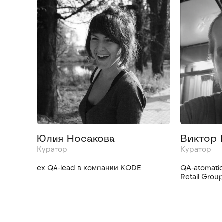
Юлия Носакова
Виктор 
Куратор
Куратор
ex QA-lead в компании KODE
QA-atomati
Retail Grou