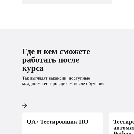
Где и кем сможете
работать после
курса
Так выглядят вакансии, доступные
младшим тестировщикам после обучения
QA / Тестировщик ПО
Тестир
автома
Python