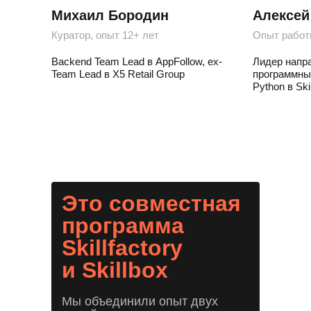
Михаил Бородин
Алексей
Куратор, опыт 12+ лет
Опыт работ
Backend Team Lead в AppFollow, ex-
Лидер напр
Team Lead в X5 Retail Group
программны
Python в Ski
Это совместная
программа
Skillfactory
и Skillbox
Мы объединили опыт двух