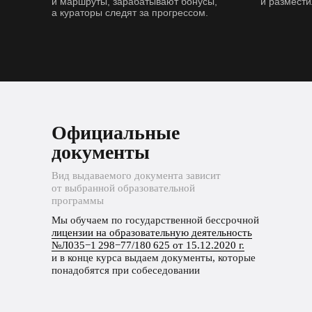
и маршруты, зарабатывают бонусы,
и размести
а кураторы следят за прогрессом.
Официальные
документы
Вид выдаваемого документа зависит
от выбранной образовательной
программы
Мы обучаем по государственной бессрочной
лицензии на образовательную деятельность
№Л035−1 298−77/180 625 от 15.12.2020 г.
и в конце курса выдаем документы, которые
понадобятся при собеседовании