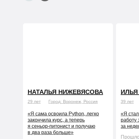
НАТАЛЬЯ НИЖЕВЯСОВА
ИЛЬЯ
29 лет
Город: Воронеж, Россия
39 лет
«Я сама освоила Python, легко
«Я стал
закончила курс, а теперь
работу 
я сеньор-питонист и получаю
за нед
в два раза больше»
Прошло