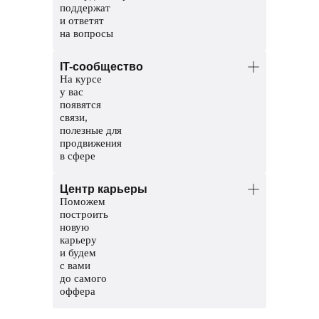
поддержат
и ответят
на вопросы
Менторы — опытные разработчики.
IT-сообщество
Помогут разобраться в темах и
На курсе
проверят домашние задания.
у вас
Координаторы — команда заботы
появятся
о студентах. Решат организационные
связи,
вопросы, поддержат и помогут пройти
полезные для
обучение до конца.
продвижения
в сфере
Общий чат курса, чтобы общаться
Центр карьеры
с другими студентами
Поможем
Чат с ментором на платформе, чтобы
построить
прояснить непонятные темы и задания
новую
карьеру
Мероприятия и стажировки
и будем
с партнерами, чтобы наработать опыт
с вами
и показать свои скиллы работодателям
до самого
оффера
Соберем сильное резюме и расскажем,