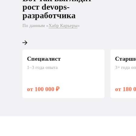
разработчика
рост devops-
разработчика
По данным «Хабр Карьеры»
По данным «
Хабр Карьеры
»
Специалист
Старши
1–3 года опыта
3+ года о
от 100 000 ₽
от 180 