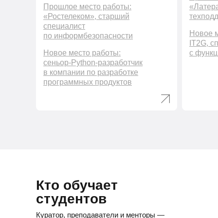
Прошлое место работы:
«Латера
«Ростелеком», старший
техпод
специалист
Новое м
по информбезопасности
IT2G, с
Новое место работы:
с функц
сеньор-Python-разработчик
в компании по разработке
программных продуктов
Кто обучает
студентов
Куратор, преподаватели и менторы —