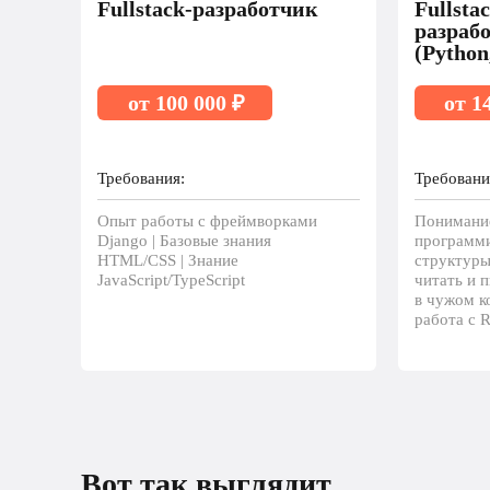
Fullstack-разработчик
Fullsta
разраб
(Python
от 100 000 ₽
от 1
Требования:
Требовани
Опыт работы с фреймворками
Понимани
Django | Базовые знания
программи
HTML/CSS | Знание
структуры
JavaScript/TypeScript
читать и п
в чужом ко
работа с R
Вот так выглядит рост 
Вот так выглядит