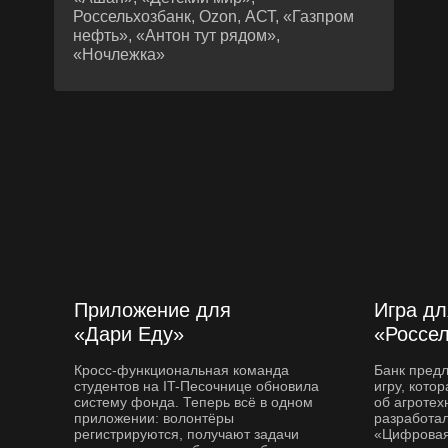
Россельхозбанк, Ozon, АСТ, «Газпром
нефть», «Антон тут рядом»,
«Ночлежка»
Приложение для
Игра дл
«Дари Еду»
«Россе
Кросс-функциональная команда
Банк пред
студентов на IT-Песочнице обновила
игру, кото
систему фонда. Теперь всё в одном
об агротех
приложении: волонтёры
разработал
регистрируются, получают задачи
«Цифровая