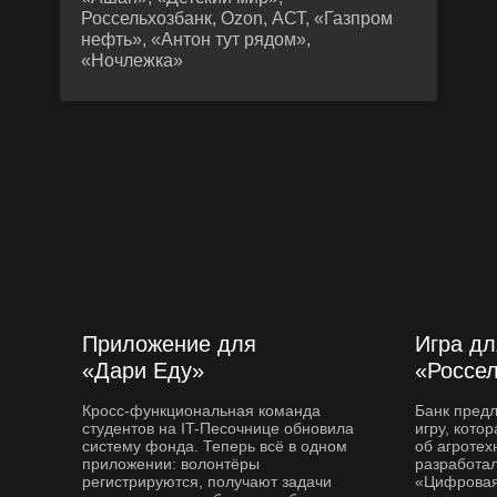
Россельхозбанк, Ozon, АСТ, «Газпром
нефть», «Антон тут рядом»,
«Ночлежка»
Приложение для
Игра дл
«Дари Еду»
«Россе
Кросс-функциональная команда
Банк пред
студентов на IT-Песочнице обновила
игру, кото
систему фонда. Теперь всё в одном
об агротех
приложении: волонтёры
разработал
регистрируются, получают задачи
«Цифровая