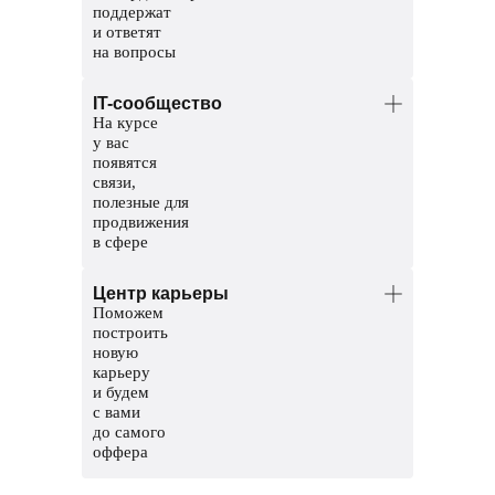
поддержат
и ответят
на вопросы
Менторы — опытные разработчики.
IT-сообщество
Помогут разобраться в темах и
На курсе
проверят домашние задания.
у вас
Координаторы — команда заботы
появятся
о студентах. Решат организационные
связи,
вопросы, поддержат и помогут пройти
полезные для
обучение до конца.
продвижения
в сфере
Общий чат курса, чтобы общаться
Центр карьеры
с другими студентами
Поможем
Чат с ментором на платформе, чтобы
построить
прояснить непонятные темы и задания
новую
карьеру
Мероприятия и стажировки
и будем
с партнерами, чтобы наработать опыт
с вами
и показать свои скиллы работодателям
до самого
оффера
Соберем сильное резюме и расскажем,