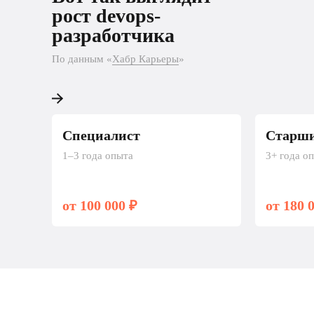
разработчика
рост devops-
разработчика
По данным «Хабр Карьеры»
По данным «
Хабр Карьеры
»
Специалист
Старши
1–3 года опыта
3+ года о
от 100 000 ₽
от 180 