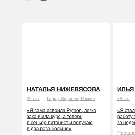
НАТАЛЬЯ НИЖЕВЯСОВА
ИЛЬЯ
29 лет
Город: Воронеж, Россия
39 лет
«Я сама освоила Python, легко
«Я стал
закончила курс, а теперь
работу 
я сеньор-питонист и получаю
за нед
в два раза больше»
Прошло