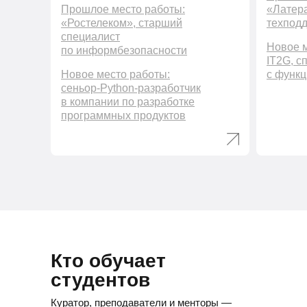
Прошлое место работы:
«Латера
«Ростелеком», старший
техпод
специалист
Новое м
по информбезопасности
IT2G, с
Новое место работы:
с функц
сеньор-Python-разработчик
в компании по разработке
программных продуктов
Кто обучает
студентов
Куратор, преподаватели и менторы —