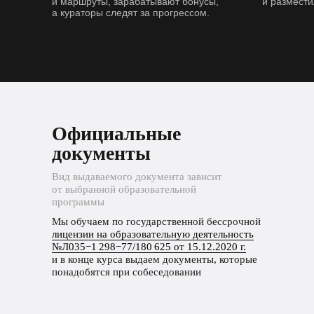
и маршруты, зарабатывают бонусы,
и размести
а кураторы следят за прогрессом.
Официальные
документы
Вид выдаваемого документа зависит
от выбранной образовательной
программы
Мы обучаем по государственной бессрочной
лицензии на образовательную деятельность
№Л035−1 298−77/180 625 от 15.12.2020 г.
и в конце курса выдаем документы, которые
понадобятся при собеседовании