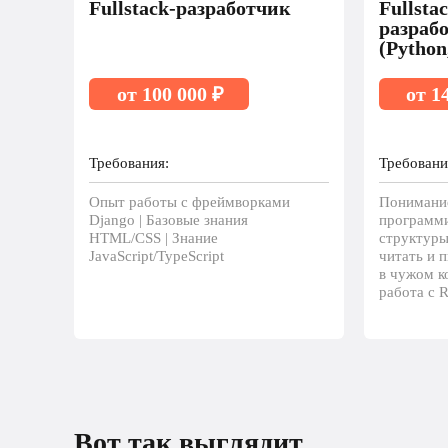
Fullstack-разработчик
Fullsta
разраб
(Python
от 100 000 ₽
от 1
Требования:
Требовани
Опыт работы с фреймворками
Понимани
Django | Базовые знания
программи
HTML/CSS | Знание
структуры
JavaScript/TypeScript
читать и п
в чужом ко
работа с R
Вот так выглядит рост 
Вот так выглядит