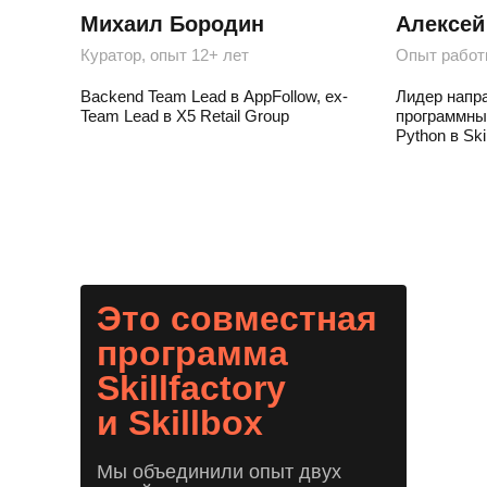
Михаил Бородин
Алексей
Куратор, опыт 12+ лет
Опыт работ
Backend Team Lead в AppFollow, ex-
Лидер напр
Team Lead в X5 Retail Group
программны
Python в Ski
Это совместная
программа
Skillfactory
и Skillbox
Мы объединили опыт двух