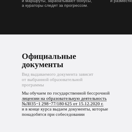
и маршруты, зарабатывают бонусы,
и размести
а кураторы следят за прогрессом.
Официальные
документы
Вид выдаваемого документа зависит
от выбранной образовательной
программы
Мы обучаем по государственной бессрочной
лицензии на образовательную деятельность
№Л035−1 298−77/180 625 от 15.12.2020 г.
и в конце курса выдаем документы, которые
понадобятся при собеседовании