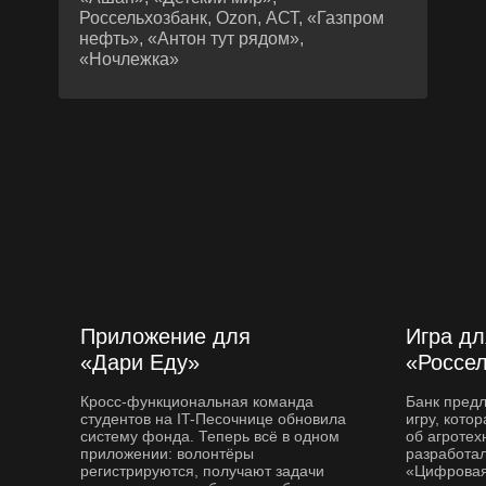
Россельхозбанк, Ozon, АСТ, «Газпром
нефть», «Антон тут рядом»,
«Ночлежка»
Приложение для
Игра дл
«Дари Еду»
«Россе
Кросс-функциональная команда
Банк пред
студентов на IT-Песочнице обновила
игру, кото
систему фонда. Теперь всё в одном
об агротех
приложении: волонтёры
разработал
регистрируются, получают задачи
«Цифровая