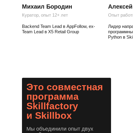
Михаил Бородин
Алексей
Куратор, опыт 12+ лет
Опыт работ
Backend Team Lead в AppFollow, ex-
Лидер напр
Team Lead в X5 Retail Group
программны
Python в Ski
Это совместная
программа
Skillfactory
и Skillbox
Мы объединили опыт двух