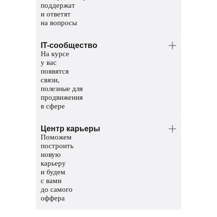
поддержат
и ответят
на вопросы
Менторы — опытные разработчики.
IT-сообщество
Помогут разобраться в темах и
На курсе
проверят домашние задания.
у вас
Координаторы — команда заботы
появятся
о студентах. Решат организационные
связи,
вопросы, поддержат и помогут пройти
полезные для
обучение до конца.
продвижения
в сфере
Общий чат курса, чтобы общаться
Центр карьеры
с другими студентами
Поможем
Чат с ментором на платформе, чтобы
построить
прояснить непонятные темы и задания
новую
карьеру
Мероприятия и стажировки
и будем
с партнерами, чтобы наработать опыт
с вами
и показать свои скиллы работодателям
до самого
оффера
Соберем сильное резюме и расскажем,