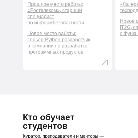
Прошлое место работы:
«Латера
«Ростелеком», старший
техпод
специалист
Новое м
по информбезопасности
IT2G, с
Новое место работы:
с функц
сеньор-Python-разработчик
в компании по разработке
программных продуктов
Кто обучает
студентов
Куратор, преподаватели и менторы —