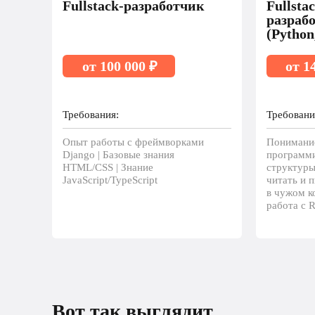
Fullstack-разработчик
Fullsta
разраб
(Python
от 100 000 ₽
от 1
Требования:
Требовани
Опыт работы с фреймворками
Понимани
Django | Базовые знания
программи
HTML/CSS | Знание
структуры
JavaScript/TypeScript
читать и п
в чужом ко
работа с R
Вот так выглядит рост 
Вот так выглядит