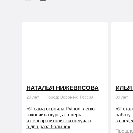
НАТАЛЬЯ НИЖЕВЯСОВА
ИЛЬЯ
29 лет
Город: Воронеж, Россия
39 лет
«Я сама освоила Python, легко
«Я стал
закончила курс, а теперь
работу 
я сеньор-питонист и получаю
за нед
в два раза больше»
Прошло