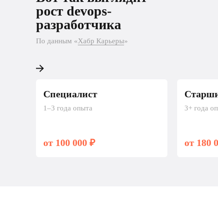
разработчика
рост devops-
разработчика
По данным «Хабр Карьеры»
По данным «
Хабр Карьеры
»
Специалист
Старши
1–3 года опыта
3+ года о
от 100 000 ₽
от 180 