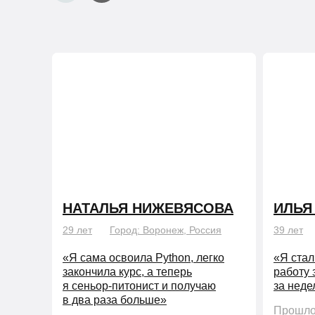
НАТАЛЬЯ НИЖЕВЯСОВА
ИЛЬЯ
29 лет
Город: Воронеж, Россия
39 лет
«Я сама освоила Python, легко
«Я стал
закончила курс, а теперь
работу 
я сеньор-питонист и получаю
за нед
в два раза больше»
Прошло