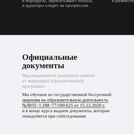
и маршруты, зарабатывают бонусы,
и размести
а кураторы следят за прогрессом.
Официальные
документы
Вид выдаваемого документа зависит
от выбранной образовательной
программы
Мы обучаем по государственной бессрочной
лицензии на образовательную деятельность
№Л035−1 298−77/180 625 от 15.12.2020 г.
и в конце курса выдаем документы, которые
понадобятся при собеседовании