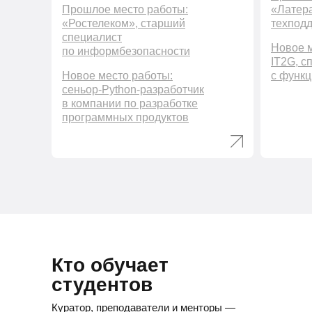
Прошлое место работы:
«Латера
«Ростелеком», старший
техпод
специалист
Новое м
по информбезопасности
IT2G, с
Новое место работы:
с функц
сеньор-Python-разработчик
в компании по разработке
программных продуктов
Кто обучает
студентов
Куратор, преподаватели и менторы —