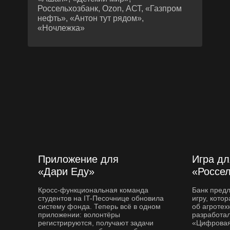
Россельхозбанк, Ozon, АСТ, «Газпром
нефть», «Антон тут рядом»,
«Ночлежка»
Приложение для
Игра дл
«Дари Еду»
«Россе
Кросс-функциональная команда
Банк пред
студентов на IT-Песочнице обновила
игру, кото
систему фонда. Теперь всё в одном
об агротех
приложении: волонтёры
разработал
регистрируются, получают задачи
«Цифровая