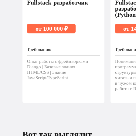
Fullstack-разработчик
Fullsta
разраб
(Python
от 100 000 ₽
от 1
Требования:
Требовани
Опыт работы с фреймворками
Понимани
Django | Базовые знания
программи
HTML/CSS | Знание
структуры
JavaScript/TypeScript
читать и п
в чужом ко
работа с R
Вот так выглядит рост 
Вот так выглядит