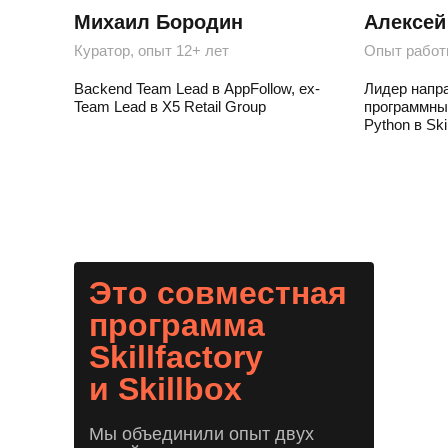
Михаил Бородин
Алексей
Куратор, опыт 12+ лет
Опыт работ
Backend Team Lead в AppFollow, ex-
Лидер напр
Team Lead в X5 Retail Group
программны
Python в Ski
Это совместная
программа
Skillfactory
и Skillbox
Мы объединили опыт двух