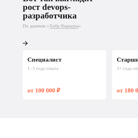
разработчика
рост devops-
разработчика
По данным «Хабр Карьеры»
По данным «
Хабр Карьеры
»
Специалист
Старши
1–3 года опыта
3+ года о
от 100 000 ₽
от 180 