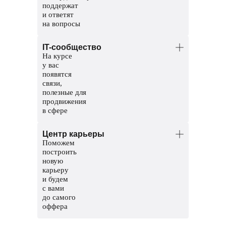
поддержат
и ответят
на вопросы
Менторы — опытные разработчики.
IT-сообщество
Помогут разобраться в темах и
На курсе
проверят домашние задания.
у вас
Координаторы — команда заботы
появятся
о студентах. Решат организационные
связи,
вопросы, поддержат и помогут пройти
полезные для
обучение до конца.
продвижения
в сфере
Общий чат курса, чтобы общаться
Центр карьеры
с другими студентами
Поможем
Чат с ментором на платформе, чтобы
построить
прояснить непонятные темы и задания
новую
карьеру
Мероприятия и стажировки
и будем
с партнерами, чтобы наработать опыт
с вами
и показать свои скиллы работодателям
до самого
оффера
Соберем сильное резюме и расскажем,