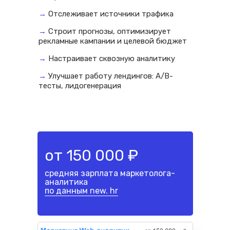
→
Отслеживает источники трафика
→
Строит прогнозы, оптимизирует
рекламные кампании и целевой бюджет
→
Настраивает сквозную аналитику
→
Улучшает работу лендингов: А/В-
тесты, лидогенерация
от 150 000 ₽
средняя зарплата маркетолога-
аналитика
по данным new. hr