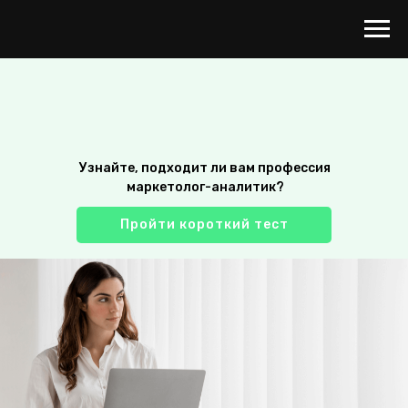
Узнайте, подходит ли вам профессия
маркетолог-аналитик?
Курс «Маркетолог-аналитик»
Пройти короткий тест