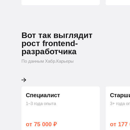
Вот так выглядит
рост frontend-
разработчика
По данным Хабр.Карьеры
Специалист
Старш
1–3 года опыта
3+ года о
от 75 000 ₽
от 177 