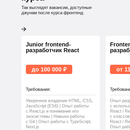
Так выглядят вакансии, доступные
джунам после курса фронтенд
Junior frontend-
Fronte
разработчик React
разраб
до 100 000 ₽
от 1
Требования:
Требован
Уверенное владение HTML, CSS,
Опыт раз
JavaScript (ES6) | Опыт работы
с исполь
с React.js и понимание его
React / R
экосистемы | Навыки работы
с классо
с Git | Опыт работы с TypeScript,
React / Re
Next.js
Опыт рабо