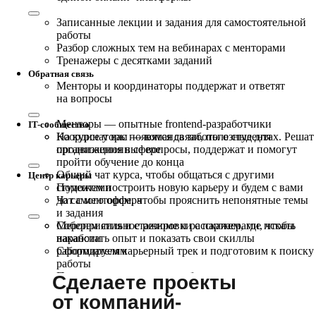
Записанные лекции и задания для самостоятельной
работы
Разбор сложных тем на вебинарах с менторами
Тренажеры с десятками заданий
Обратная связь
Менторы и координаторы поддержат и ответят
на вопросы
Менторы — опытные frontend-разработчики
IT-сообщество
Координаторы — команда заботы о студентах. Решат
На курсе у вас появятся связи, полезные для
организационные вопросы, поддержат и помогут
продвижения в сфере
пройти обучение до конца
Общий чат курса, чтобы общаться с другими
Центр карьеры
студентами
Поможем построить новую карьеру и будем с вами
Чат с ментором, чтобы прояснить непонятные темы
до самого оффера
и задания
Мероприятия и стажировки с партнерами, чтобы
Соберем сильное резюме и расскажем, где искать
наработать опыт и показать свои скиллы
вакансии
работодателям
Сформируем карьерный трек и подготовим к поиску
работы
Потренируем проходить собеседования
Сделаете проекты
Научим искать работу за рубежом
от компаний-