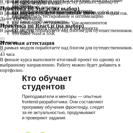
что такое структура проекта и базовые архитектурные
В этом модуле узнаете:
как сделать адаптивную верстку разных страниц: от
что такое модули и класс
паттерны
что это такое
новостной до лендинга
20 часов
Практика по Vue.js (на выбор)
что такое роутинг в React-приложениях
как взаимодействуют компоненты между собой и на
как разработать анимации разных типов
В рамках модуля создадите приложение для студии подкастов.
Модуль 10
как проводить тестирование и оптимизацию
странице
Далее курс на выбор.
что такое стейт-менеджеры
как проводить тестирование Vue-компонентов
30 часов
Практика по React.js (на выбор)
как организовать структуру и код проекта
В рамках модуля поработаете над блогом для путешественников.
Модуль 11
что такое Nuxt и SSR
30 часов
Итоговая аттестация
В рамках модуля поработаете над блогом для путешественников.
43 часа
В финале курса выполните итоговый проект по одному из
выбранному направлению. Работу можно будет добавить в
портфолио.
Кто обучает
студентов
Преподаватели и менторы — опытные
frontend-разработчики. Они составляют
программу обучения фронтенду, следят
за ее актуальностью, продумывают
и проверяют задания