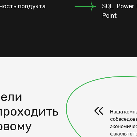
ность продукта
SQL, Power 
Point
тели
«
проходить
Наша комп
собеседов
овому
экономиче
факультет