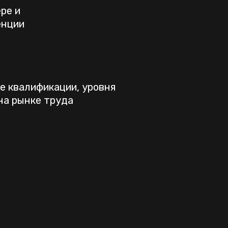
ре и
енции
е квалификации, уровня
на рынке труда