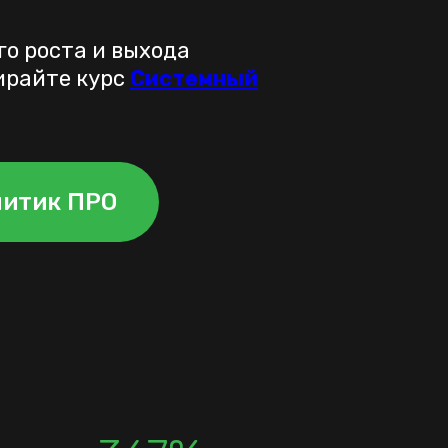
о роста и выхода
ирайте курс
Системный
литик ПРО