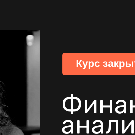
Курс закры
Фина
анали