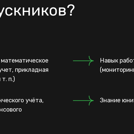
ускников?
 математическое
Навык рабо
учет, прикладная
(мониторин
т. п.)
ческого учёта,
Знание юни
нсового