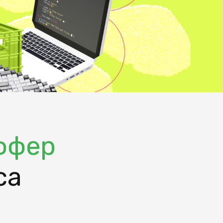
е аналитики
 бизнес-скилами
области
ффер
са