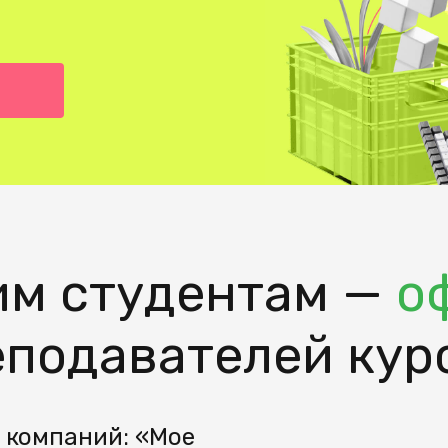
Junior-разработчики
Начинающие системны
Эксперты с развитыми
Специалисты из любой 
м студентам —
о
еподавателей кур
 компаний: «Мое