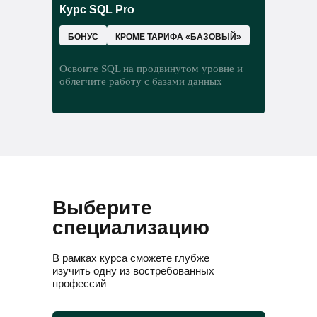
В этом модуле вместе с карьерным
Курс SQL Pro
что такое нейрон и нейронная сеть
консультантом вы:
как создать инфраструктуру для
БОНУС
КРОМЕ ТАРИФА «БАЗОВЫЙ»
моделей машинного обучения
Освоите SQL на продвинутом уровне и
облегчите работу с базами данных
Выберите
специализацию
В рамках курса сможете глубже
изучить одну из востребованных
профессий