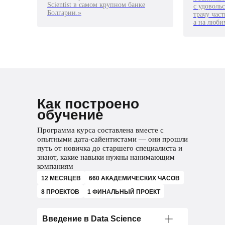
Scientist в самом крупном банке
с удоволь
Болгарии.»
трачу час
а на люби
Как построено
обучение
Программа курса составлена вместе с
опытными дата-сайентистами — они прошли
путь от новичка до старшего специалиста и
знают, какие навыки нужны нанимающим
компаниям
12 МЕСЯЦЕВ
660 АКАДЕМИЧЕСКИХ ЧАСОВ
8 ПРОЕКТОВ
1 ФИНАЛЬНЫЙ ПРОЕКТ
Введение в Data Science