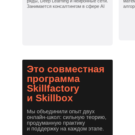
ряды, Deep Learning и нейронные сети.
матем
Занимается консалтингом в сфере AI
алго
Это совместная
программа
Skillfactory
и Skillbox
Мы объединили опыт двух
онлайн-школ: сильную теорию,
продуманную практику
и поддержку на каждом этапе.