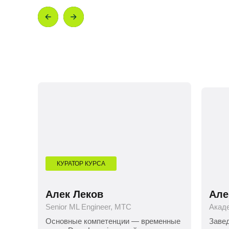
КУРАТОР КУРСА
Алек Леков
Але
Senior ML Engineer, МТС
Акад
Основные компетенции — временные
Заве