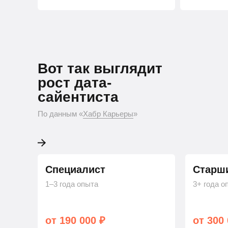
Вот так выглядит ро
Вот так выглядит
Python-разработчика
рост дата-
сайентиста
По данным «Хабр Карьеры»
По данным «
Хабр Карьеры
»
Специалист
Старш
1–3 года опыта
3+ года о
от 190 000 ₽
от 300 