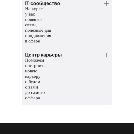
IT-сообщество
сайентисты. Помогут разобраться
На курсе
в темах и проверят домашние задания.
у вас
Координаторы — команда заботы
появятся
о студентах. Решат организационные
связи,
вопросы, поддержат и помогут пройти
полезные для
обучение до конца.
продвижения
в сфере
Общий чат курса, чтобы общаться
Центр карьеры
с другими студентами
Поможем
Чат с ментором на платформе, чтобы
построить
прояснить непонятные темы и задания
новую
карьеру
Мероприятия и стажировки
и будем
с партнерами, чтобы наработать опыт
с вами
и показать свои скиллы работодателям
до самого
оффера
Соберем сильное резюме и расскажем,
где искать вакансии
Сформируем карьерный трек
и подготовим к поиску работы