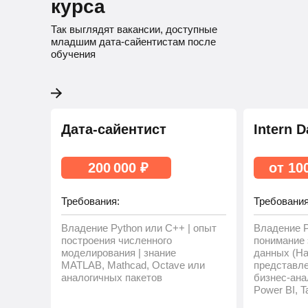
курса
Так выглядят вакансии, доступные
младшим дата-сайентистам после
обучения
Дата-сайентист
Intern D
200 000 ₽
от 10
Требования:
Требования
Владение Python или C++ | опыт
Владение Py
построения численного
понимание
моделирования | знание
данных (Had
MATLAB, Mathcad, Octave или
представле
аналогичных пакетов
бизнес-ана
Power BI, Ta