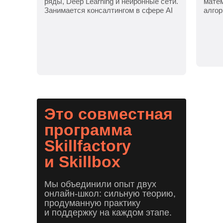
ряды, Deep Learning и нейронные сети.
матем
Занимается консалтингом в сфере AI
алго
Это совместная
программа
Skillfactory
и Skillbox
Мы объединили опыт двух
онлайн-школ: сильную теорию,
продуманную практику
и поддержку на каждом этапе.