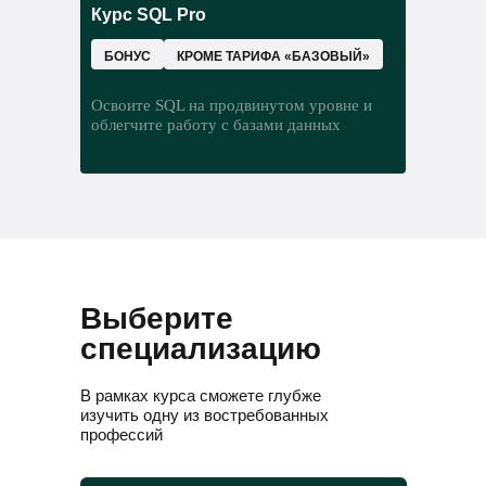
В этом модуле вместе с карьерным
Курс SQL Pro
что такое нейрон и нейронная сеть
консультантом вы:
как создать инфраструктуру для
БОНУС
КРОМЕ ТАРИФА «БАЗОВЫЙ»
моделей машинного обучения
Освоите SQL на продвинутом уровне и
облегчите работу с базами данных
Выберите
специализацию
В рамках курса сможете глубже
изучить одну из востребованных
профессий