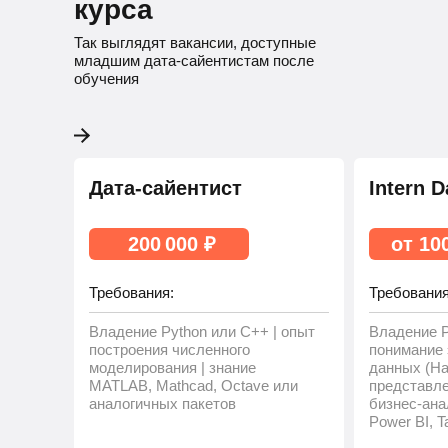
курса
Так выглядят вакансии, доступные
младшим дата-сайентистам после
обучения
Дата-сайентист
Intern D
200 000 ₽
от 10
Требования:
Требования
Владение Python или C++ | опыт
Владение Py
построения численного
понимание
моделирования | знание
данных (Had
MATLAB, Mathcad, Octave или
представле
аналогичных пакетов
бизнес-ана
Power BI, Ta