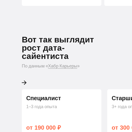
Вот так выглядит ро
Вот так выглядит
Python-разработчика
рост дата-
сайентиста
По данным «Хабр Карьеры»
По данным «
Хабр Карьеры
»
Специалист
Старш
1–3 года опыта
3+ года о
от 190 000 ₽
от 300 