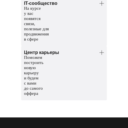
IT-сообщество
сайентисты. Помогут разобраться
На курсе
в темах и проверят домашние задания.
у вас
Координаторы — команда заботы
появятся
о студентах. Решат организационные
связи,
вопросы, поддержат и помогут пройти
полезные для
обучение до конца.
продвижения
в сфере
Общий чат курса, чтобы общаться
Центр карьеры
с другими студентами
Поможем
Чат с ментором на платформе, чтобы
построить
прояснить непонятные темы и задания
новую
карьеру
Мероприятия и стажировки
и будем
с партнерами, чтобы наработать опыт
с вами
и показать свои скиллы работодателям
до самого
оффера
Соберем сильное резюме и расскажем,
где искать вакансии
Сформируем карьерный трек
и подготовим к поиску работы