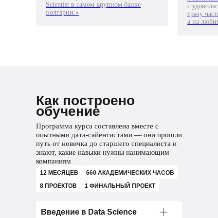
Scientist в самом крупном банке
с удоволь
Болгарии.»
трачу час
а на люби
Как построено
обучение
Программа курса составлена вместе с
опытными дата-сайентистами — они прошли
путь от новичка до старшего специалиста и
знают, какие навыки нужны нанимающим
компаниям
12 МЕСЯЦЕВ
660 АКАДЕМИЧЕСКИХ ЧАСОВ
8 ПРОЕКТОВ
1 ФИНАЛЬНЫЙ ПРОЕКТ
Введение в Data Science