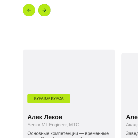
КУРАТОР КУРСА
Алек Леков
Але
Senior ML Engineer, МТС
Акад
Основные компетенции — временные
Заве