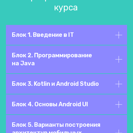
курса
Блок 1. Введение в IT
Блок 2. Программирование
на Java
Блок 3. Kotlin и Android Studio
Блок 4. Основы Android UI
Блок 5. Варианты построения
архитектур мобильных