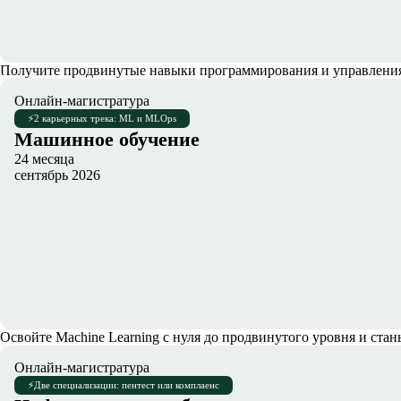
Получите продвинутые навыки программирования и управления 
Онлайн-магистратура
⚡
2 карьерных трека: ML и MLOps
Машинное обучение
24 месяца
сентябрь 2026
Освойте Machine Learning с нуля до продвинутого уровня и с
Онлайн-магистратура
⚡
Две специализации: пентест или комплаенс