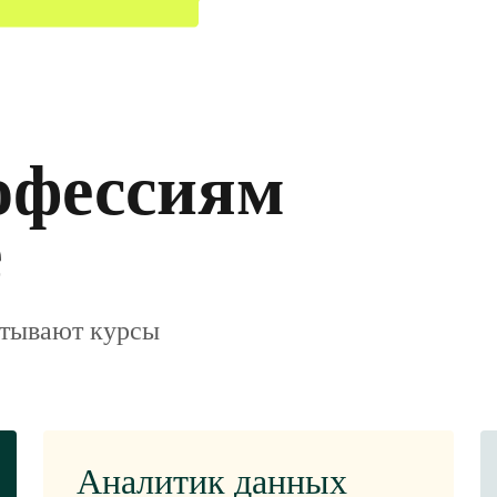
офессиям
е
атывают курсы
Аналитик данных